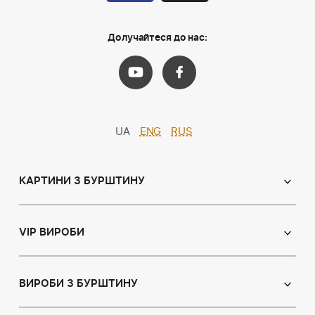
Долучайтеся до нас:
UA
ENG
RUS
КАРТИНИ З БУРШТИНУ
Православні ікони
Іменні ікони
VIP ВИРОБИ
Католицькі ікони
Сувеніри
Панно
Ікони з пластин
ВИРОБИ З БУРШТИНУ
Портрет
Лампи
Намисто з бурштину