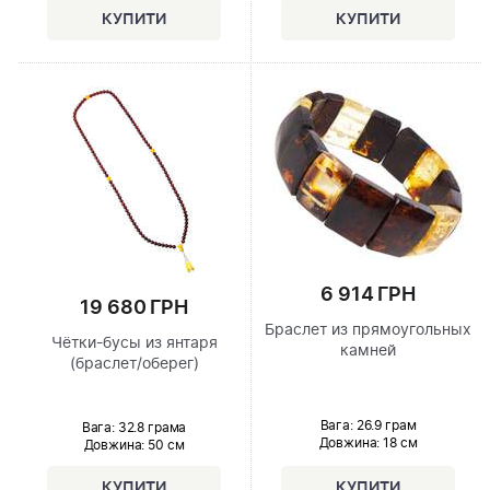
6 914 ГРН
19 680 ГРН
Браслет из прямоугольных
Чётки-бусы из янтаря
камней
(браслет/оберег)
Вага: 26.9 грам
Вага: 32.8 грама
Довжина:
18 см
Довжина:
50 см