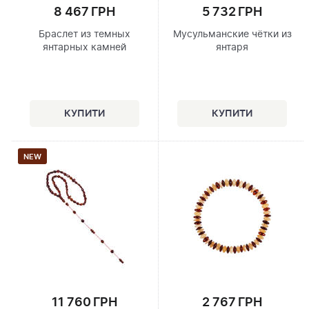
8 467 ГРН
5 732 ГРН
Браслет из темных
Мусульманские чётки из
янтарных камней
янтаря
NEW
11 760 ГРН
2 767 ГРН