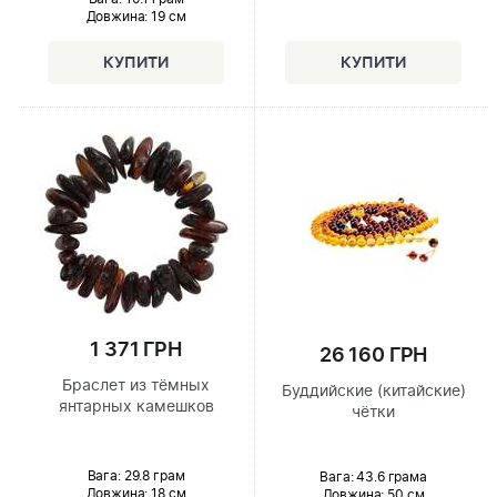
Довжина:
19 см
1 371 ГРН
26 160 ГРН
Браслет из тёмных
Буддийские (китайские)
янтарных камешков
чётки
Вага: 29.8 грам
Вага: 43.6 грама
Довжина:
18 см
Довжина:
50 см