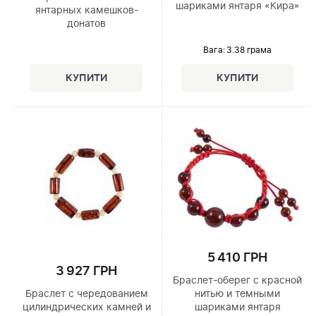
шариками янтаря «Кира»
янтарных камешков-
донатов
Вага: 3.38 грама
5 410 ГРН
3 927 ГРН
Браслет-оберег с красной
Браслет с чередованием
нитью и темными
цилиндрических камней и
шариками янтаря