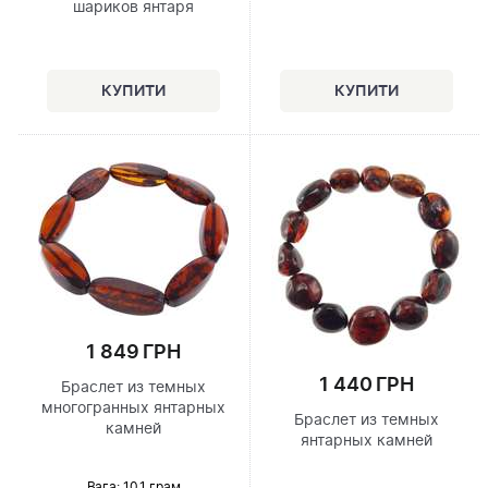
шариков янтаря
1 849 ГРН
1 440 ГРН
Браслет из темных
многогранных янтарных
Браслет из темных
камней
янтарных камней
Вага: 10.1 грам