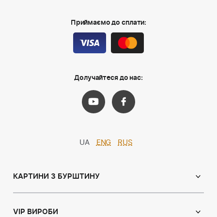
Приймаємо до сплати:
Долучайтеся до нас:
UA
ENG
RUS
КАРТИНИ З БУРШТИНУ
Православні ікони
Іменні ікони
VIP ВИРОБИ