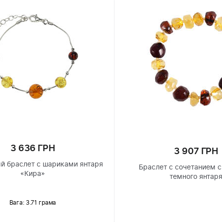
3 636 ГРН
3 907 ГРН
й браслет с шариками янтаря
Браслет с сочетанием с
«Кира»
темного янтар
Вага: 3.71 грама