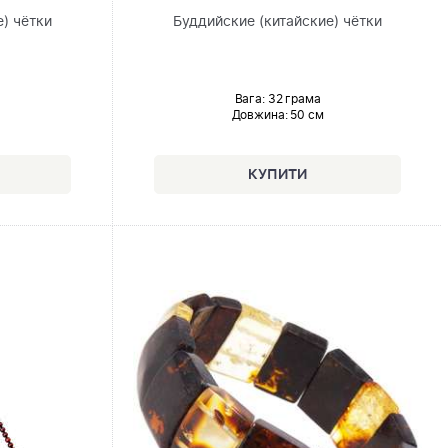
) чётки
Буддийские (китайские) чётки
Вага: 32 грама
Довжина:
50 см