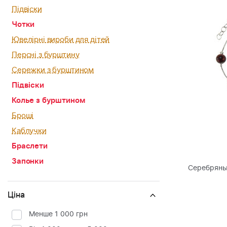
Підвіски
Чотки
Ювелірні вироби для дітей
Персні з бурштину
Сережки з бурштином
Підвіски
Колье з бурштином
Броші
Каблучки
Браслети
Запонки
Серебряны
Ціна
Менше 1 000 грн