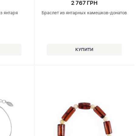
2 767 ГРН
з янтаря
Браслет из янтарных камешков-донатов