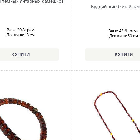
з тёмных янтарных камешков
Буддийские (китайские
Вага: 29.8 грам
Вага: 43.6 грама
Довжина:
18 см
Довжина:
50 см