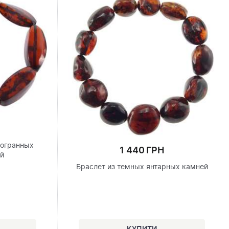
гогранных
1 440 ГРН
ей
Браслет из темных янтарных камней