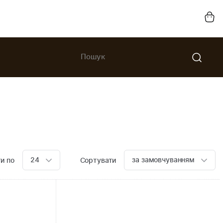
24
за замовчуванням
и по
Сортувати