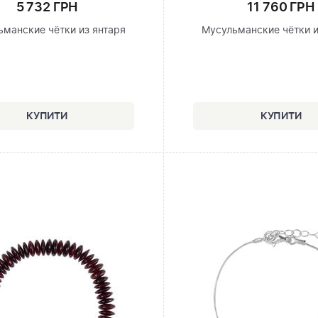
5 732 ГРН
11 760 ГРН
ьманские чётки из янтаря
Мусульманские чётки и