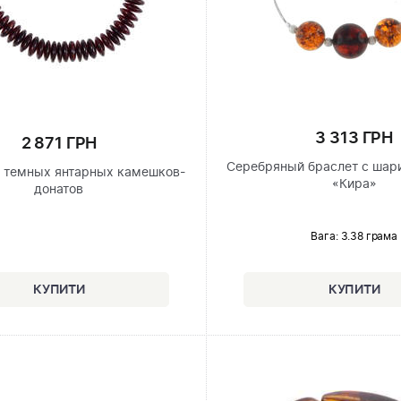
3 313 ГРН
2 871 ГРН
Серебряный браслет с шар
з темных янтарных камешков-
«Кира»
донатов
Вага: 3.38 грама