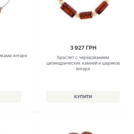
3 927 ГРН
иками янтаря
Браслет с чередованием
цилиндрических камней и шариков
янтаря