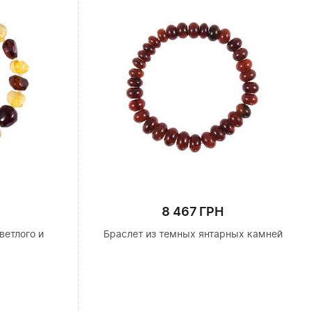
8 467 ГРН
ветлого и
Браслет из темных янтарных камней
я