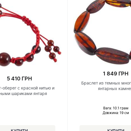
1 849 ГРН
5 410 ГРН
Браслет из темных мно
-оберег с красной нитью и
янтарных камн
ными шариками янтаря
Вага: 10.1 грам
Довжина:
19 см