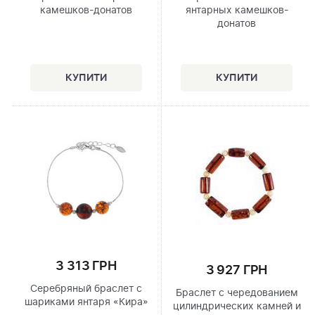
камешков-донатов
янтарных камешков-
донатов
3 313 ГРН
3 927 ГРН
Серебряный браслет с
Браслет с чередованием
шариками янтаря «Кира»
цилиндрических камней и