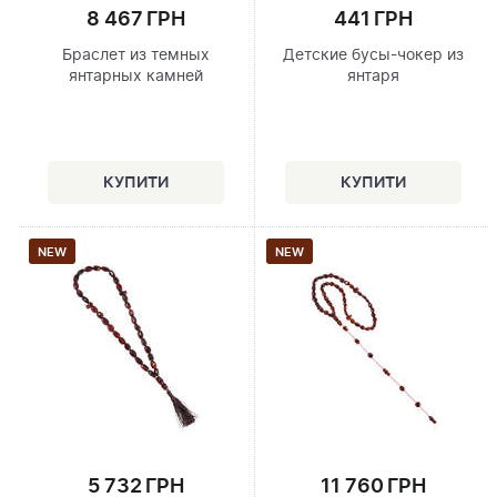
8 467 ГРН
441 ГРН
Браслет из темных
Детские бусы-чокер из
янтарных камней
янтаря
NEW
NEW
5 732 ГРН
11 760 ГРН