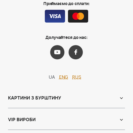
Приймаємо до сплати:
Долучайтеся до нас:
UA
ENG
RUS
КАРТИНИ З БУРШТИНУ
Православні ікони
Іменні ікони
VIP ВИРОБИ
Католицькі ікони
Сувеніри