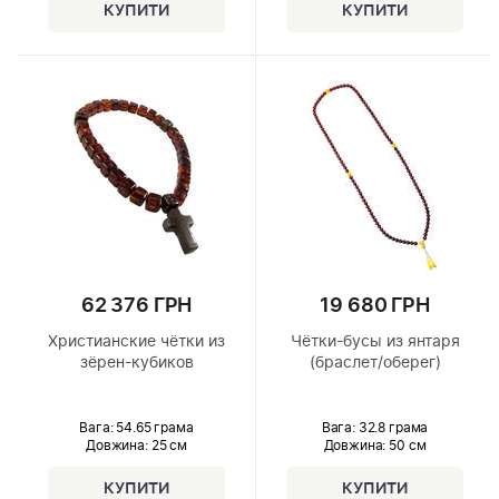
62 376 ГРН
19 680 ГРН
Христианские чётки из
Чётки-бусы из янтаря
зёрен-кубиков
(браслет/оберег)
Вага: 54.65 грама
Вага: 32.8 грама
Довжина:
25 см
Довжина:
50 см