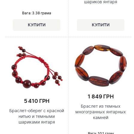
шариков янтаря
Вага: 3.38 грама
1 849 ГРН
5 410 ГРН
Браслет из темных
Браслет-оберег с красной
многогранных янтарных
нитью и темными
камней
шариками янтаря
Вага: 10.1 грам