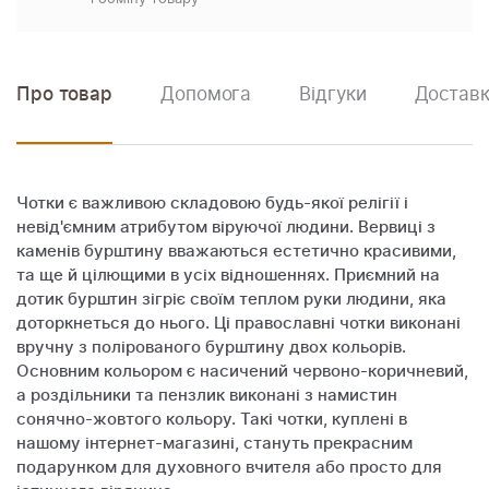
Про товар
Допомога
Відгуки
Доставк
Чотки є важливою складовою будь-якої релігії і
невід'ємним атрибутом віруючої людини. Вервиці з
каменів бурштину вважаються естетично красивими,
та ще й цілющими в усіх відношеннях. Приємний на
дотик бурштин зігріє своїм теплом руки людини, яка
доторкнеться до нього. Ці православні чотки виконані
вручну з полірованого бурштину двох кольорів.
Основним кольором є насичений червоно-коричневий,
а роздільники та пензлик виконані з намистин
сонячно-жовтого кольору. Такі чотки, куплені в
нашому інтернет-магазині, стануть прекрасним
подарунком для духовного вчителя або просто для