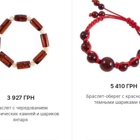
5 410 ГРН
Браслет-оберег с красн
3 927 ГРН
темными шариками 
аслет с чередованием
ических камней и шариков
янтаря