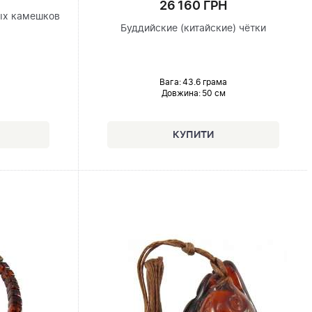
26 160 ГРН
ых камешков
Буддийские (китайские) чётки
Вага: 43.6 грама
Довжина:
50 см