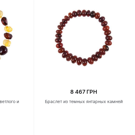
8 467 ГРН
ветлого и
Браслет из темных янтарных камней
я