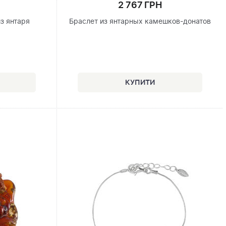
2 767 ГРН
з янтаря
Браслет из янтарных камешков-донатов