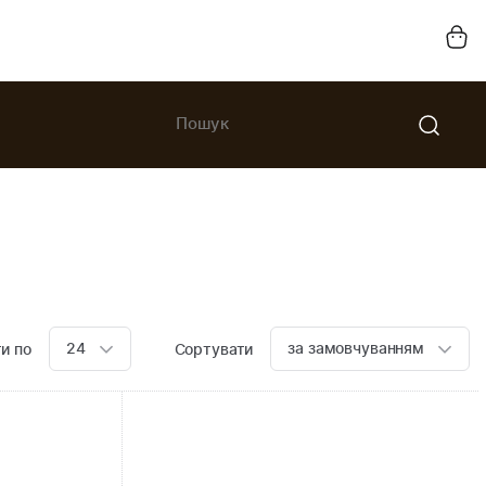
24
за замовчуванням
и по
Сортувати