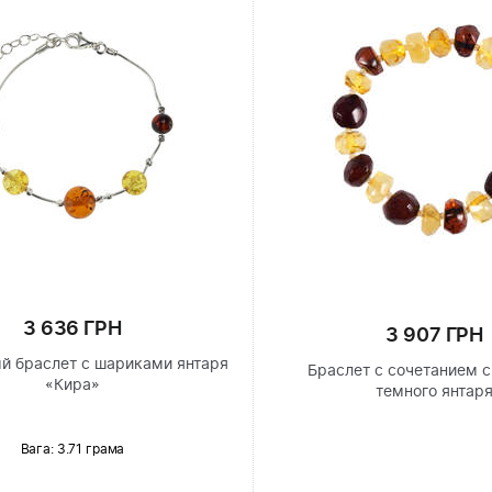
3 636 ГРН
3 907 ГРН
й браслет с шариками янтаря
Браслет с сочетанием с
«Кира»
темного янтар
Вага: 3.71 грама