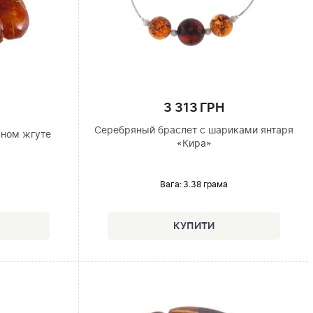
3 313 ГРН
Серебряный браслет с шариками янтаря
нном жгуте
«Кира»
Вага: 3.38 грама