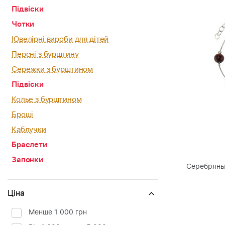
Підвіски
Чотки
Ювелірні вироби для дітей
Персні з бурштину
Сережки з бурштином
Підвіски
Колье з бурштином
Броші
Каблучки
Браслети
Запонки
Серебряны
Ціна
Менше 1 000 грн