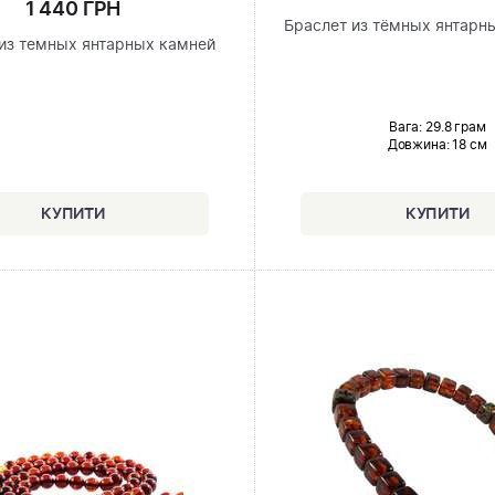
1 440 ГРН
Браслет из тёмных янтарн
из темных янтарных камней
Вага: 29.8 грам
Довжина:
18 см