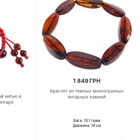
1 849 ГРН
Браслет из темных многогранных
ой нитью и
янтарных камней
янтаря
Вага: 10.1 грам
Довжина:
19 см