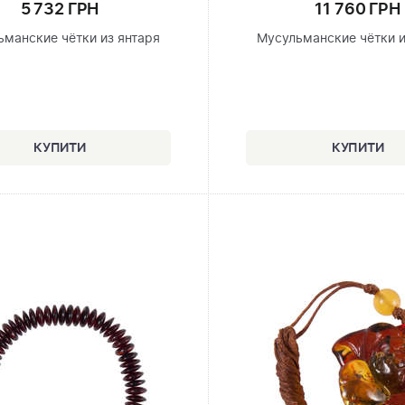
5 732 ГРН
11 760 ГРН
ьманские чётки из янтаря
Мусульманские чётки и