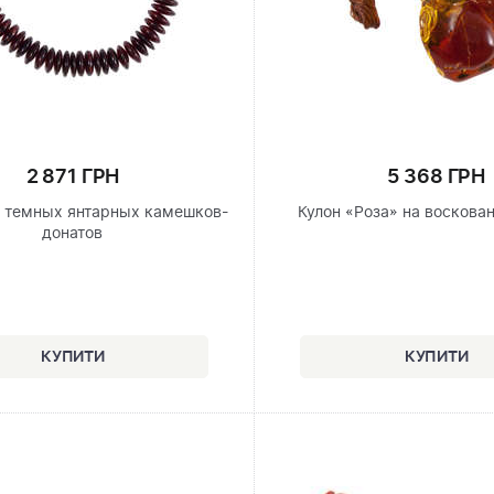
2 871 ГРН
5 368 ГРН
з темных янтарных камешков-
Кулон «Роза» на воскова
донатов