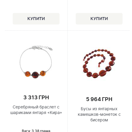
3 313 ГРН
5 964 ГРН
Серебряный браслет с
Бусы из янтарных
шариками янтаря «Кира»
камешков-монеток с
бисером
Вага: 3.38 грама