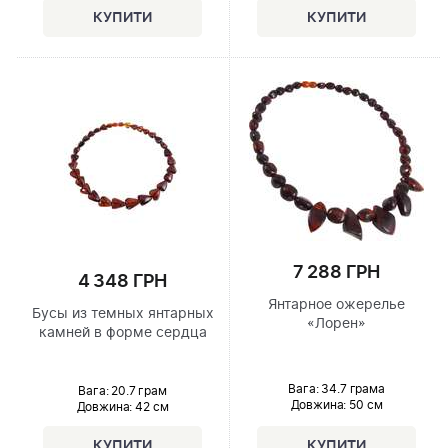
7 288 ГРН
4 348 ГРН
Янтарное ожерелье
Бусы из темных янтарных
«Лорен»
камней в форме сердца
Вага: 34.7 грама
Вага: 20.7 грам
Довжина:
50 см
Довжина:
42 см