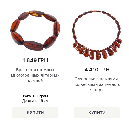
1 849 ГРН
4 410 ГРН
Браслет из темных
многогранных янтарных
Ожерелье с камнями-
камней
подвесками из темного
янтаря
Вага: 10.1 грам
Довжина:
19 см