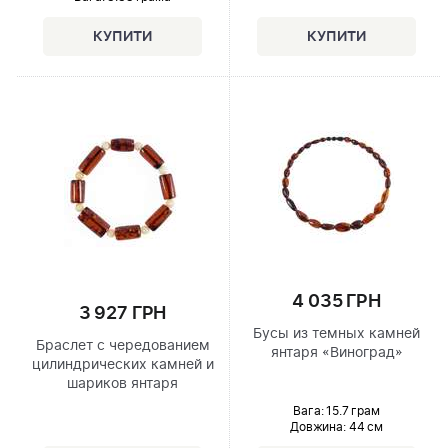
4 035 ГРН
3 927 ГРН
Бусы из темных камней
Браслет с чередованием
янтаря «Виноград»
цилиндрических камней и
шариков янтаря
Вага: 15.7 грам
Довжина:
44 см