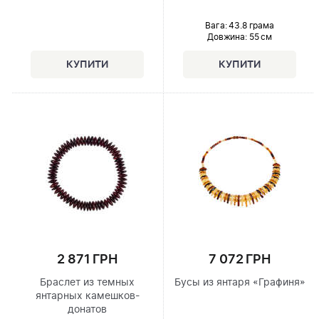
Вага: 43.8 грама
Довжина:
55 см
2 871 ГРН
7 072 ГРН
Браслет из темных
Бусы из янтаря «Графиня»
янтарных камешков-
донатов