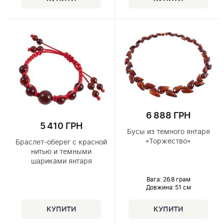
6 888 ГРН
5 410 ГРН
Бусы из темного янтаря
«Торжество»
Браслет-оберег с красной
нитью и темными
шариками янтаря
Вага: 26.8 грам
Довжина:
51 см