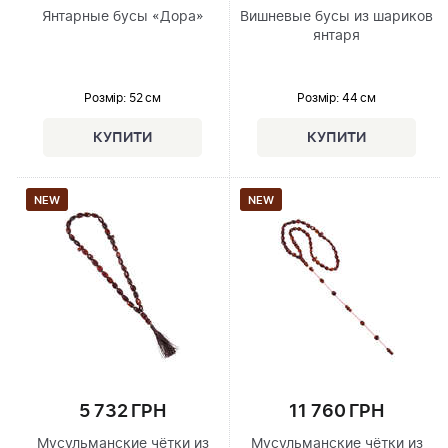
Янтарные бусы «Дора»
Вишневые бусы из шариков
янтаря
Розмір
: 52 см
Розмір
: 44 см
NEW
NEW
5 732 ГРН
11 760 ГРН
Мусульманские чётки из
Мусульманские чётки из