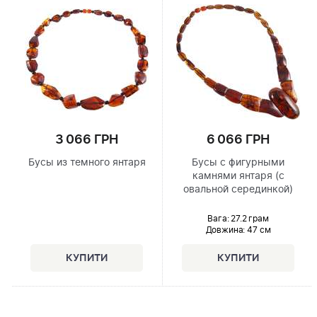
6 066 ГРН
3 066 ГРН
Бусы с фигурными
Бусы из темного янтаря
камнями янтаря (с
овальной серединкой)
Вага: 27.2 грам
Довжина:
47 см