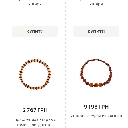
янтаря
янтаря
9 198 ГРН
2 767 ГРН
Янтарные бусы из камней
Браслет из янтарных
камешков-донатов