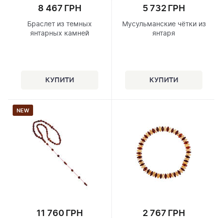
8 467 ГРН
5 732 ГРН
Браслет из темных
Мусульманские чётки из
янтарных камней
янтаря
NEW
11 760 ГРН
2 767 ГРН