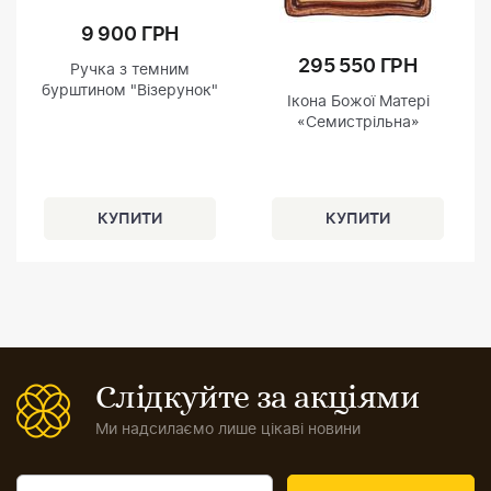
9 900 ГРН
295 550 ГРН
Ручка з темним
бурштином "Візерунок"
Ікона Божої Матері
«Семистрільна»
Слідкуйте за акціями
Ми надсилаємо лише цікаві новини