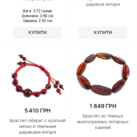
шариков янтаря
Вага: 3.72 грама
Довжина:
3.60 см
Ширина
: 2.50 см
1 849 ГРН
5 410 ГРН
Браслет из темных
Браслет-оберег с красной
многогранных янтарных
нитью и темными
камней
шариками янтаря