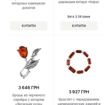
шариками янтаря «Кира»
янтарных камешков-
донатов
Вага: 3.38 грама
3 646 ГРН
3 927 ГРН
Брошь из черненого
Браслет с чередованием
серебра с янтарем
цилиндрических камней и
«Янтарная роза»