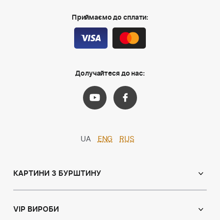
Приймаємо до сплати:
Долучайтеся до нас:
UA
ENG
RUS
КАРТИНИ З БУРШТИНУ
Православні ікони
Іменні ікони
VIP ВИРОБИ