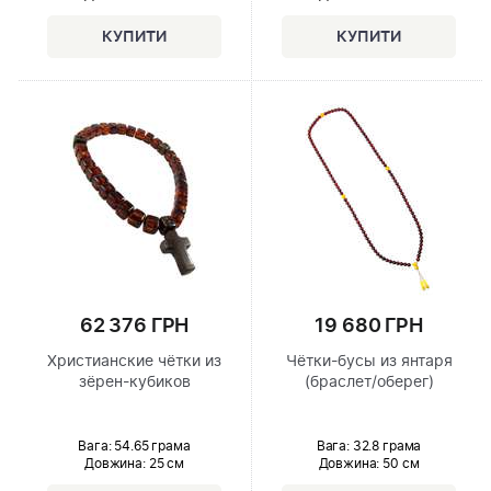
62 376 ГРН
19 680 ГРН
Христианские чётки из
Чётки-бусы из янтаря
зёрен-кубиков
(браслет/оберег)
Вага: 54.65 грама
Вага: 32.8 грама
Довжина:
25 см
Довжина:
50 см