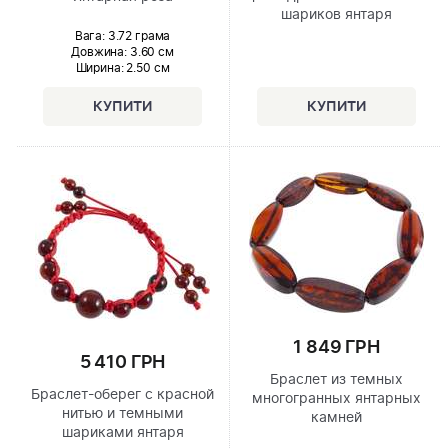
шариков янтаря
Вага: 3.72 грама
Довжина:
3.60 см
Ширина
: 2.50 см
1 849 ГРН
5 410 ГРН
Браслет из темных
Браслет-оберег с красной
многогранных янтарных
нитью и темными
камней
шариками янтаря