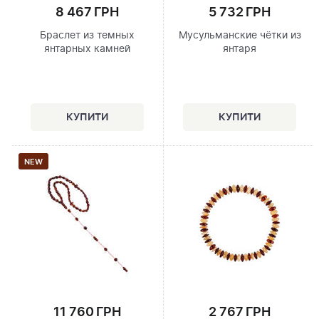
8 467 ГРН
5 732 ГРН
Браслет из темных
Мусульманские чётки из
янтарных камней
янтаря
NEW
11 760 ГРН
2 767 ГРН