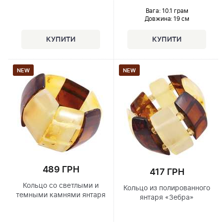
Вага: 10.1 грам
Довжина:
19 см
NEW
NEW
489 ГРН
417 ГРН
Кольцо со светлыми и
Кольцо из полированного
темными камнями янтаря
янтаря «Зебра»