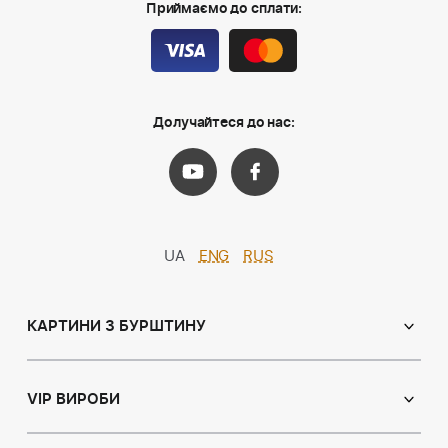
Приймаємо до сплати:
Долучайтеся до нас:
UA
ENG
RUS
КАРТИНИ З БУРШТИНУ
Православні ікони
Іменні ікони
VIP ВИРОБИ
Католицькі ікони
Сувеніри