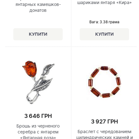
шариками янтаря «Кира»
янтарных камешков-
донатов
Вага: 3.38 грама
3 646 ГРН
3 927 ГРН
Брошь из черненого
Браслет с чередованием
серебра с янтарем
цилиндрических камней и
«Янтарная роза»