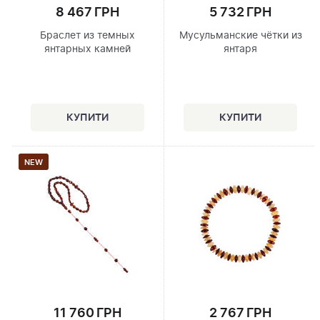
8 467 ГРН
5 732 ГРН
Браслет из темных
Мусульманские чётки из
янтарных камней
янтаря
NEW
11 760 ГРН
2 767 ГРН