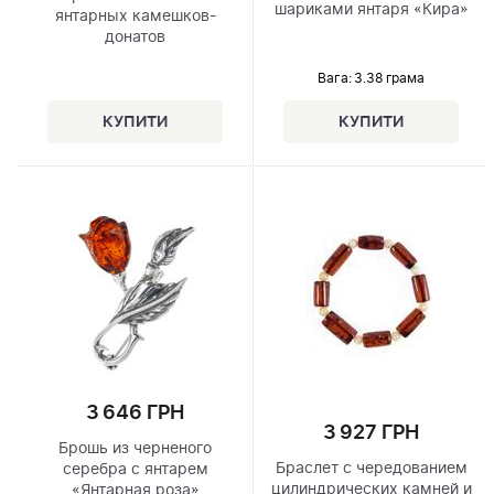
шариками янтаря «Кира»
янтарных камешков-
донатов
Вага: 3.38 грама
3 646 ГРН
3 927 ГРН
Брошь из черненого
Браслет с чередованием
серебра с янтарем
цилиндрических камней и
«Янтарная роза»