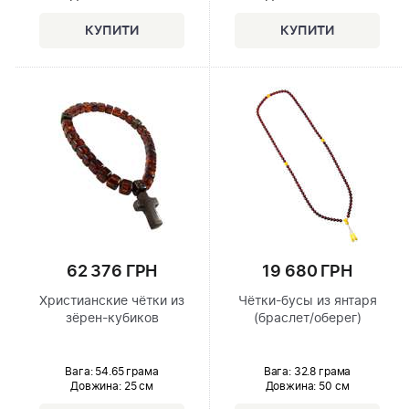
62 376 ГРН
19 680 ГРН
Христианские чётки из
Чётки-бусы из янтаря
зёрен-кубиков
(браслет/оберег)
Вага: 54.65 грама
Вага: 32.8 грама
Довжина:
25 см
Довжина:
50 см