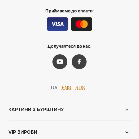
Приймаємо до сплати:
Долучайтеся до нас:
UA
ENG
RUS
КАРТИНИ З БУРШТИНУ
Православні ікони
Іменні ікони
VIP ВИРОБИ