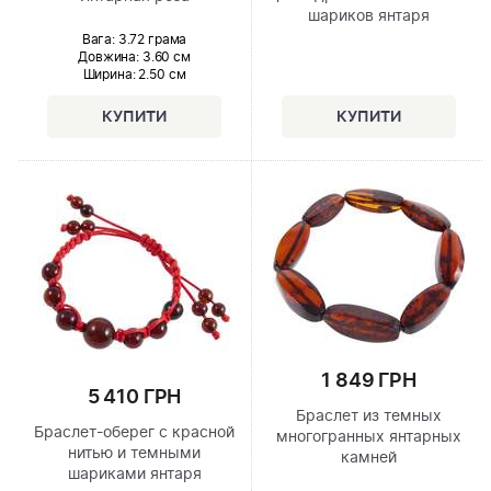
шариков янтаря
Вага: 3.72 грама
Довжина:
3.60 см
Ширина
: 2.50 см
1 849 ГРН
5 410 ГРН
Браслет из темных
Браслет-оберег с красной
многогранных янтарных
нитью и темными
камней
шариками янтаря