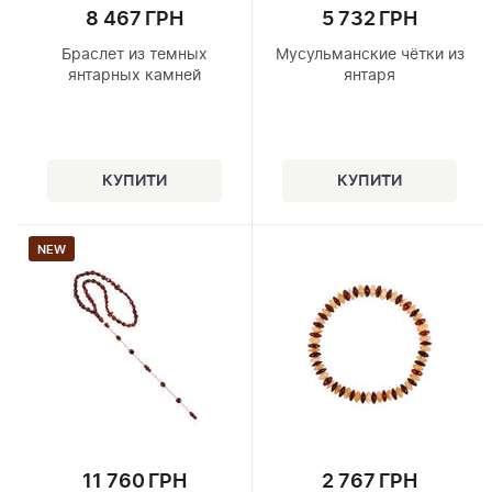
8 467 ГРН
5 732 ГРН
Браслет из темных
Мусульманские чётки из
янтарных камней
янтаря
NEW
11 760 ГРН
2 767 ГРН