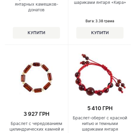
шариками янтаря «Кира»
янтарных камешков-
донатов
Вага: 3.38 грама
5 410 ГРН
3 927 ГРН
Браслет-оберег с красной
Браслет с чередованием
нитью и темными
цилиндрических камней и
шариками янтаря