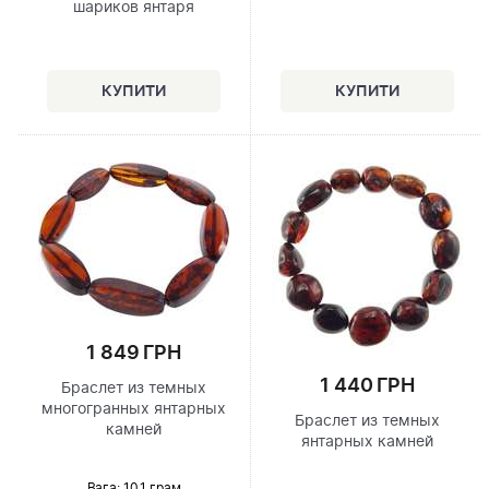
шариков янтаря
1 849 ГРН
1 440 ГРН
Браслет из темных
многогранных янтарных
Браслет из темных
камней
янтарных камней
Вага: 10.1 грам