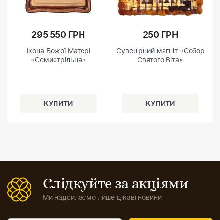
295 550 ГРН
250 ГРН
Ікона Божої Матері
Сувенірний магніт «Собор
«Семистрільна»
Святого Віта»
Слідкуйте за акціями
Ми надсилаємо лише цікаві новини