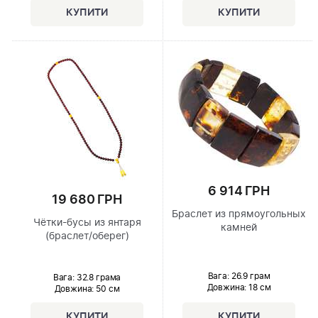
6 914 ГРН
19 680 ГРН
Браслет из прямоугольных
Чётки-бусы из янтаря
камней
(браслет/оберег)
Вага: 26.9 грам
Вага: 32.8 грама
Довжина:
18 см
Довжина:
50 см