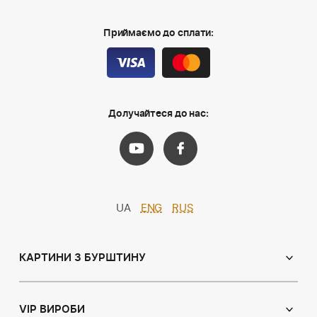
Приймаємо до сплати:
Долучайтеся до нас:
UA
ENG
RUS
КАРТИНИ З БУРШТИНУ
Православні ікони
Іменні ікони
VIP ВИРОБИ