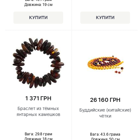
Довжина:
19 см
1 371 ГРН
26 160 ГРН
Браслет из тёмных
Буддийские (китайские)
янтарных камешков
чётки
Вага: 29.8 грам
Вага: 43.6 грама
Довжина:
18 см
Довжина:
50 см