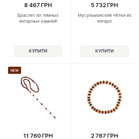
8 467 ГРН
5 732 ГРН
Браслет из темных
Мусульманские чётки из
янтарных камней
янтаря
NEW
11 760 ГРН
2 767 ГРН