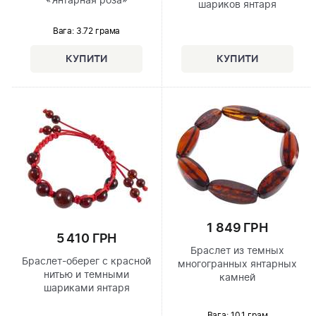
«Янтарная роза»
шариков янтаря
Вага: 3.72 грама
1 849 ГРН
5 410 ГРН
Браслет из темных
Браслет-оберег с красной
многогранных янтарных
нитью и темными
камней
шариками янтаря
Вага: 10.1 грам