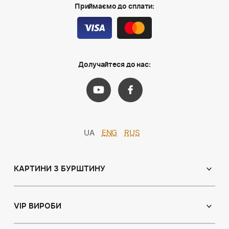
Приймаємо до сплати:
Долучайтеся до нас:
UA
ENG
RUS
КАРТИНИ З БУРШТИНУ
Православні ікони
Іменні ікони
VIP ВИРОБИ
Католицькі ікони
Сувеніри