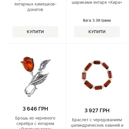
шариками янтаря «Кира»
янтарных камешков-
донатов
Вага: 3.38 грама
3 646 ГРН
3 927 ГРН
Брошь из черненого
Браслет с чередованием
серебра с янтарем
цилиндрических камней и