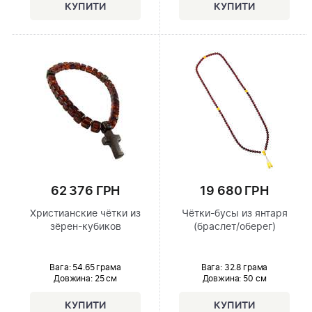
62 376 ГРН
19 680 ГРН
Христианские чётки из
Чётки-бусы из янтаря
зёрен-кубиков
(браслет/оберег)
Вага: 54.65 грама
Вага: 32.8 грама
Довжина:
25 см
Довжина:
50 см