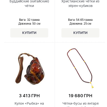
Буддийские (китайские)
Христианские чётки из
чётки
зёрен-кубиков
Вага: 32 грама
Вага: 54.65 грама
Довжина:
50 см
Довжина:
25 см
3 413 ГРН
19 680 ГРН
Кулон «Рыбка» на
Чётки-бусы из янтаря