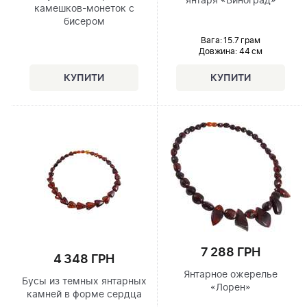
янтаря «Виноград»
камешков-монеток с
бисером
Вага: 15.7 грам
Довжина:
44 см
7 288 ГРН
4 348 ГРН
Янтарное ожерелье
Бусы из темных янтарных
«Лорен»
камней в форме сердца