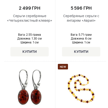
2 499 ГРН
5 596 ГРН
Серьги серебряные
Серебряные серьги с
«Четырехлистный клевер»
янтарем «Аврил»
Вага: 2.55 грама
Вага: 5.71 грам
Довжина:
1.30 см
Довжина:
6 см
Ширина
: 1 см
Ширина
: 1 см
NEW