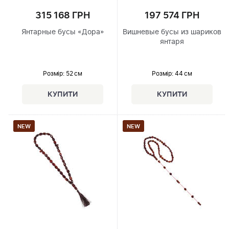
315 168 ГРН
197 574 ГРН
Янтарные бусы «Дора»
Вишневые бусы из шариков
янтаря
Розмір
: 52 см
Розмір
: 44 см
NEW
NEW