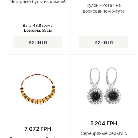
Янтарные бусы из камней
Кулон «Роза» на
воскованном жгуте
Вага: 43.8 грама
Довжина:
55 см
5 204 ГРН
7 072 ГРН
Серебряные серьги с