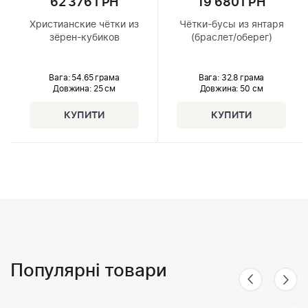
62 376 ГРН
19 680 ГРН
Христианские чётки из
Чётки-бусы из янтаря
зёрен-кубиков
(браслет/оберег)
Вага: 54.65 грама
Вага: 32.8 грама
Довжина:
25 см
Довжина:
50 см
Популярні товари