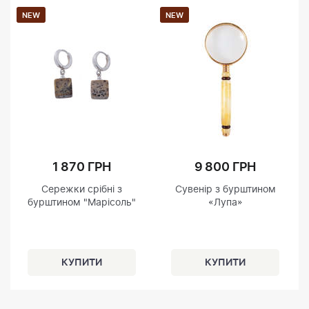
NEW
NEW
1 870 ГРН
9 800 ГРН
Сережки срібні з
Сувенір з бурштином
бурштином "Марісоль"
«Лупа»