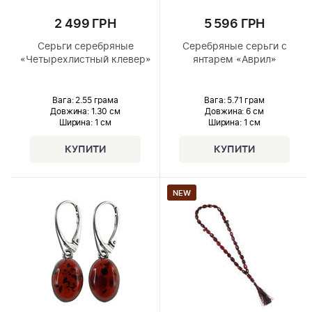
2 499 ГРН
5 596 ГРН
Серьги серебряные
Серебряные серьги с
«Четырехлистный клевер»
янтарем «Аврил»
Вага: 2.55 грама
Вага: 5.71 грам
Довжина:
1.30 см
Довжина:
6 см
Ширина
: 1 см
Ширина
: 1 см
NEW