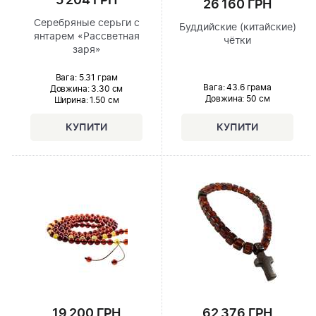
5 204 ГРН
26 160 ГРН
Серебряные серьги с
Буддийские (китайские)
янтарем «Рассветная
чётки
заря»
Вага: 5.31 грам
Вага: 43.6 грама
Довжина:
3.30 см
Довжина:
50 см
Ширина
: 1.50 см
19 200 ГРН
62 376 ГРН