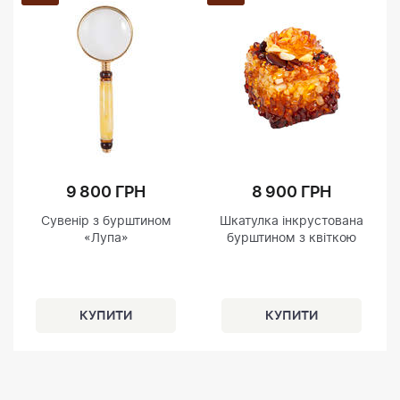
9 800 ГРН
8 900 ГРН
Сувенір з бурштином
Шкатулка інкрустована
«Лупа»
бурштином з квіткою