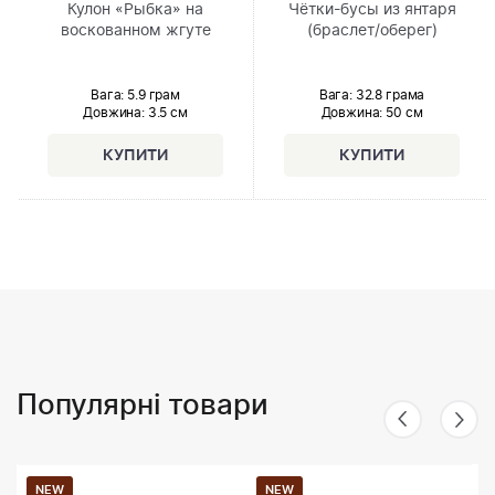
Кулон «Рыбка» на
Чётки-бусы из янтаря
воскованном жгуте
(браслет/оберег)
Вага: 5.9 грам
Вага: 32.8 грама
Довжина:
3.5 см
Довжина:
50 см
Популярні товари
NEW
NEW