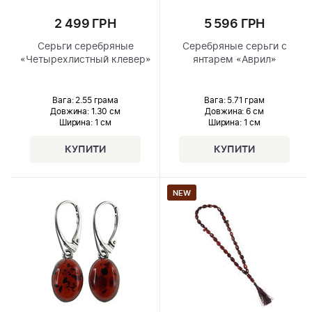
2 499 ГРН
5 596 ГРН
Серьги серебряные
Серебряные серьги с
«Четырехлистный клевер»
янтарем «Аврил»
Вага: 2.55 грама
Вага: 5.71 грам
Довжина:
1.30 см
Довжина:
6 см
Ширина
: 1 см
Ширина
: 1 см
NEW