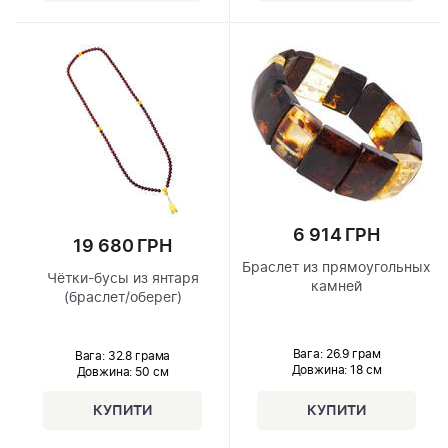
6 914 ГРН
19 680 ГРН
Браслет из прямоугольных
Чётки-бусы из янтаря
камней
(браслет/оберег)
Вага: 26.9 грам
Вага: 32.8 грама
Довжина:
18 см
Довжина:
50 см