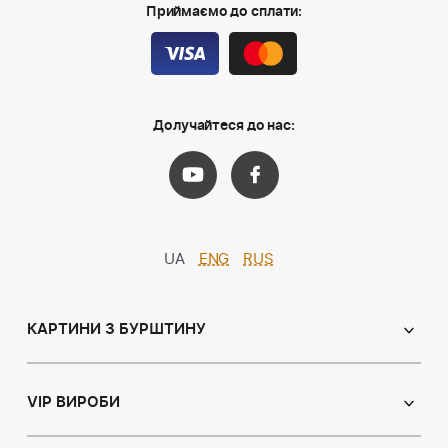
Приймаємо до сплати:
Долучайтеся до нас:
UA
ENG
RUS
КАРТИНИ З БУРШТИНУ
Православні ікони
Іменні ікони
VIP ВИРОБИ
Католицькі ікони
Сувеніри