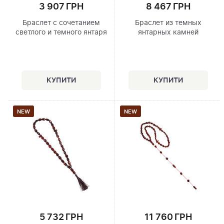
3 907 ГРН
8 467 ГРН
Браслет с сочетанием
Браслет из темных
светлого и темного янтаря
янтарных камней
NEW
NEW
5 732 ГРН
11 760 ГРН