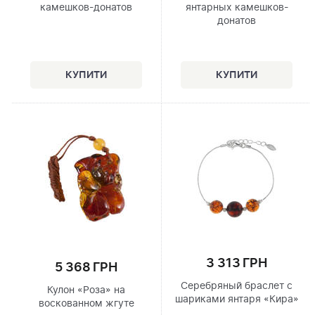
камешков-донатов
янтарных камешков-
донатов
3 313 ГРН
5 368 ГРН
Серебряный браслет с
Кулон «Роза» на
шариками янтаря «Кира»
воскованном жгуте