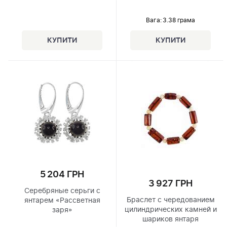
Вага: 3.38 грама
5 204 ГРН
3 927 ГРН
Серебряные серьги с
Браслет с чередованием
янтарем «Рассветная
цилиндрических камней и
заря»
шариков янтаря