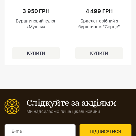
3 950 ГРН
4 499 ГРН
Бурштиновий кулон
Браслет срібний з
«Мушля»
бурштином "Серце"
Слідкуйте за акціями
Ми надсилаємо лише цікаві новини