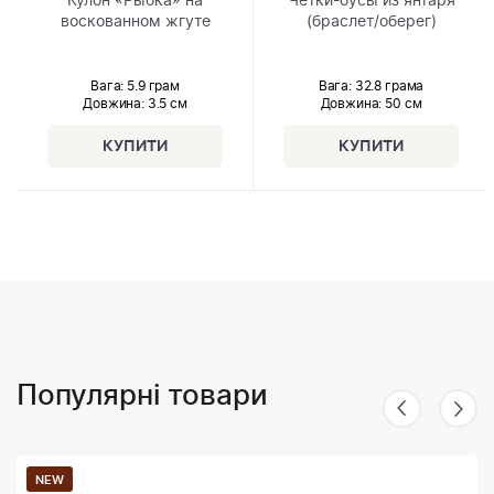
Кулон «Рыбка» на
Чётки-бусы из янтаря
воскованном жгуте
(браслет/оберег)
Вага: 5.9 грам
Вага: 32.8 грама
Довжина:
3.5 см
Довжина:
50 см
Популярні товари
NEW