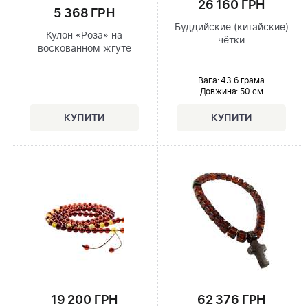
26 160 ГРН
5 368 ГРН
Буддийские (китайские)
Кулон «Роза» на
чётки
воскованном жгуте
Вага: 43.6 грама
Довжина:
50 см
19 200 ГРН
62 376 ГРН