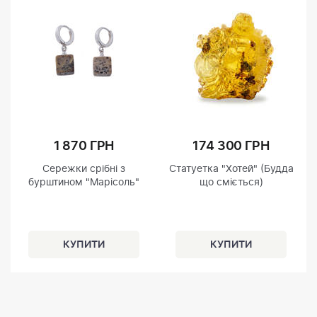
1 870 ГРН
174 300 ГРН
Сережки срібні з
Статуетка "Хотей" (Будда
бурштином "Марісоль"
що сміється)