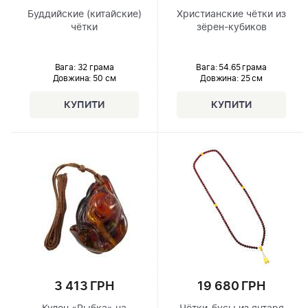
Буддийские (китайские)
Христианские чётки из
чётки
зёрен-кубиков
Вага: 32 грама
Вага: 54.65 грама
Довжина:
50 см
Довжина:
25 см
3 413 ГРН
19 680 ГРН