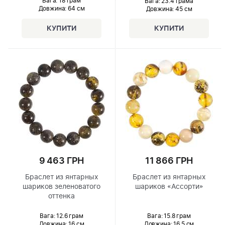
Вага: 18 грам
Вага: 23.4 грама
Довжина:
64 см
Довжина:
45 см
9 463 ГРН
11 866 ГРН
Браслет из янтарных
Браслет из янтарных
шариков зеленоватого
шариков «Ассорти»
оттенка
Вага: 12.6 грам
Вага: 15.8 грам
Довжина:
16 см
Довжина:
16.5 см