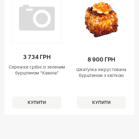
3 734 ГРН
8 900 ГРН
Сережки срібні із зеленим
Шкатулка інкрустована
бурштином "Каміла"
бурштином з квіткою