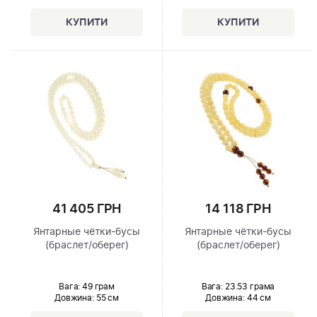
41 405 ГРН
14 118 ГРН
Янтарные чётки-бусы
Янтарные чётки-бусы
(браслет/оберег)
(браслет/оберег)
Вага: 49 грам
Вага: 23.53 грама
Довжина:
55 см
Довжина:
44 см