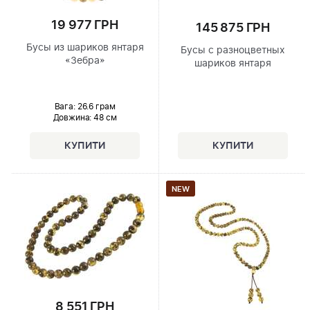
19 977 ГРН
145 875 ГРН
Бусы из шариков янтаря
Бусы с разноцветных
«Зебра»
шариков янтаря
Вага: 26.6 грам
Довжина:
48 см
NEW
8 551 ГРН