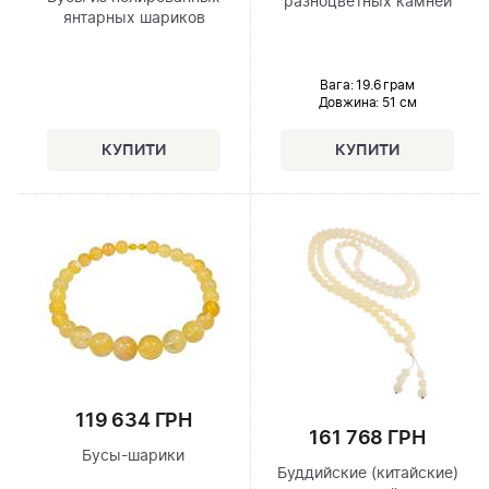
разноцветных камней
янтарных шариков
Вага: 19.6 грам
Довжина:
51 см
119 634 ГРН
161 768 ГРН
Бусы-шарики
Буддийские (китайские)