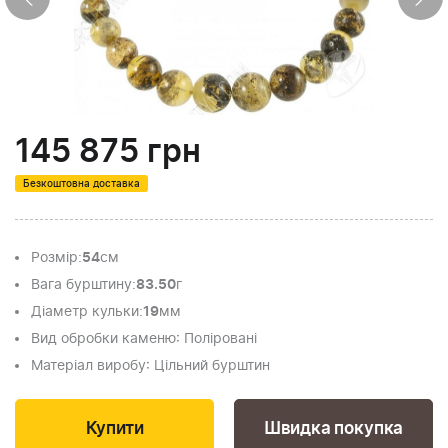
145 875
грн
Безкоштовна доставка
Розмір
:
54
см
Вага бурштину
:
83.50
г
Діаметр кульки
:
19
мм
Вид обробки каменю
: Поліровані
Матеріал виробу
: Цільний бурштин
Швидка покупка