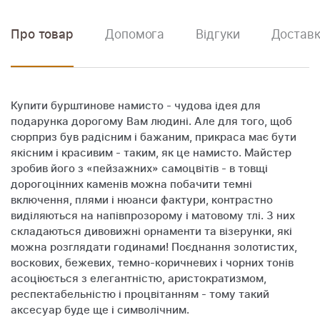
Про товар
Допомога
Відгуки
Доставк
Купити бурштинове намисто - чудова ідея для
подарунка дорогому Вам людині. Але для того, щоб
сюрприз був радісним і бажаним, прикраса має бути
якісним і красивим - таким, як це намисто. Майстер
зробив його з «пейзажних» самоцвітів - в товщі
дорогоцінних каменів можна побачити темні
включення, плями і нюанси фактури, контрастно
виділяються на напівпрозорому і матовому тлі. З них
складаються дивовижні орнаменти та візерунки, які
можна розглядати годинами! Поєднання золотистих,
воскових, бежевих, темно-коричневих і чорних тонів
асоціюється з елегантністю, аристократизмом,
респектабельністю і процвітанням - тому такий
аксесуар буде ще і символічним.