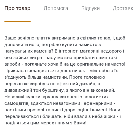
Про товар
Допомога
Відгуки
Доставк
Ваше вечірнє плаття витримане в світлих тонах, і, щоб
доповнити його, потрібно купити намисто з
натуральних каменів? В інтернет-магазині недорого і
без зайвих витрат часу можна придбати саме такі
вироби - погляньте хоча б на це оригінальне намисто!
Прикраса складається з двох низок - між собою їх
з'єднують більші намистини. Проте головною
перевагою виробу є не ефектний дизайн, а
дивовижний тон бурштину, з якого він виконаний.
Невеликі кульки, вручну виточені з золотистих
самоцвітів, здаються невагомими і ефемерними -
настільки прозорі та чисті дорогоцінні камені. Вони
переливаються і блищать, ніби впали з неба зірки - і
поділяться цим мерехтінням з Вами!