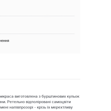
нення
рикраса виготовлена з бурштинових кульок
ини. Ретельно відполіровані самоцвіти
ені напівпрозорі - крізь їх мерехтливу