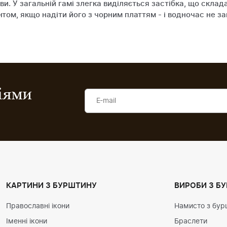
и. У загальній гамі злегка виділяється застібка, що склад
м, якщо надіти його з чорним платтям - і водночас не заг
ціями
КАРТИНИ З БУРШТИНУ
ВИРОБИ З Б
Православні ікони
Намисто з бур
Іменні ікони
Браслети