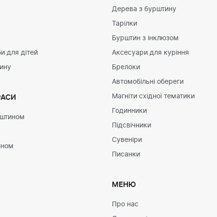
Дерева з бурштину
Тарілки
Бурштин з інклюзом
и для дітей
Аксесуари для куріння
тину
Брелоки
Автомобільні обереги
Магніти східної тематики
РАСИ
Годинники
рштином
Підсвічники
Сувеніри
ином
Писанки
МЕНЮ
Про нас