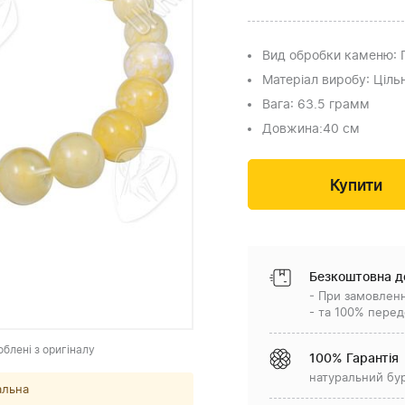
Вид обробки каменю
:
Матеріал виробу
: Ціл
Вага
: 63.5 грамм
Довжина:
40 см
Безкоштовна д
- При замовленн
- та 100% перед
облені з оригіналу
100% Гарантія
натуральний бу
альна