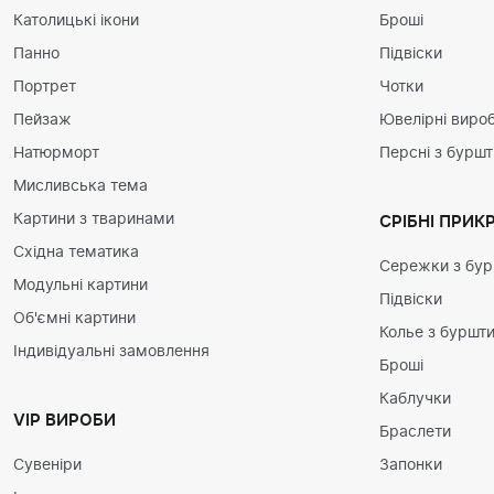
Католицькі ікони
Броші
Панно
Підвіски
Портрет
Чотки
Пейзаж
Ювелірні вироб
Натюрморт
Персні з бурш
Мисливська тема
Картини з тваринами
СРІБНІ ПРИК
Східна тематика
Сережки з бу
Модульні картини
Підвіски
Об'ємні картини
Колье з буршт
Індивідуальні замовлення
Броші
Каблучки
VIP ВИРОБИ
Браслети
Сувеніри
Запонки