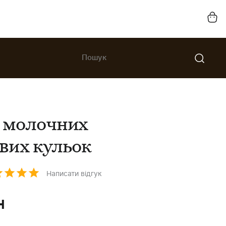
з молочних
вих кульок
Написати відгук
н