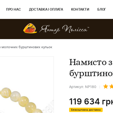
ПРО НАС
ДОСТАВКА І ОПЛАТА
КОНТАКТИ
БЛОГ
з молочних бурштинових кульок
Намисто 
бурштино
Артикул: NP180
119 634
гр
Безкоштовна доставка