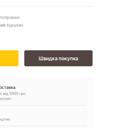
 Поліровані
ьний бурштин
Швидка покупка
оставка
і від 5000 грн
оплаті
рштин