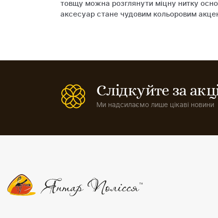
товщу можна розглянути міцну нитку основ
аксесуар стане чудовим кольоровим акценто
Слідкуйте за ак
Ми надсилаємо лише цікаві новини