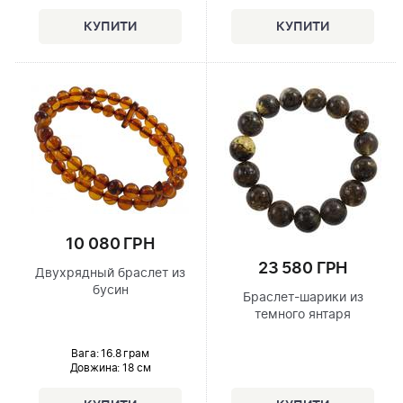
10 080 ГРН
23 580 ГРН
Двухрядный браслет из
бусин
Браслет-шарики из
темного янтаря
Вага: 16.8 грам
Довжина:
18 см