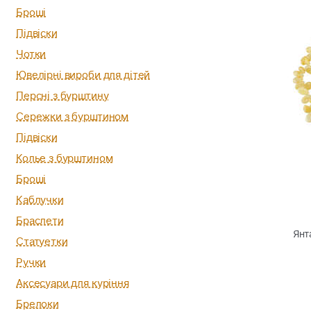
Броші
Підвіски
Чотки
Ювелірні вироби для дітей
Персні з бурштину
Сережки з бурштином
Підвіски
Колье з бурштином
Броші
Каблучки
Браслети
Янт
Статуетки
Ручки
Аксесуари для куріння
Брелоки