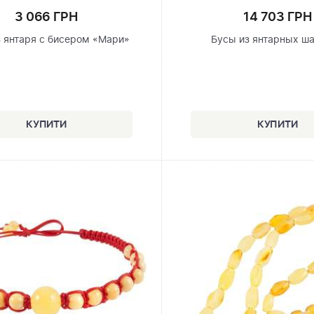
3 066 ГРН
14 703 ГРН
з янтаря с бисером «Мари»
Бусы из янтарных ш