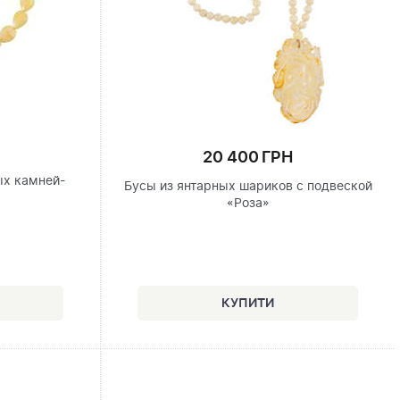
20 400 ГРН
ых камней-
Бусы из янтарных шариков с подвеской
»
«Роза»