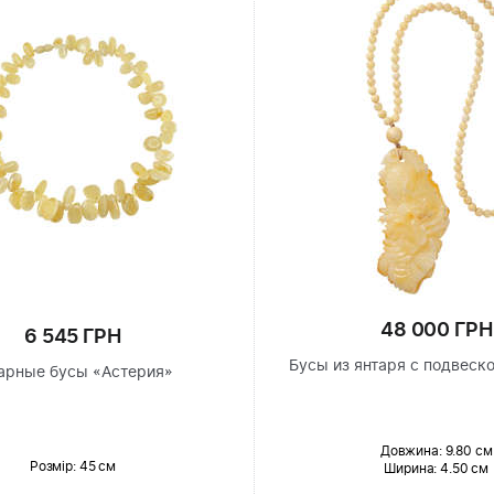
48 000 ГРН
6 545 ГРН
Бусы из янтаря с подвеск
арные бусы «Астерия»
Довжина:
9.80 см
Розмір
: 45 см
Ширина
: 4.50 см