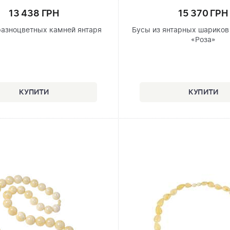
13 438 ГРН
15 370 ГРН
разноцветных камней янтаря
Бусы из янтарных шариков
«Роза»