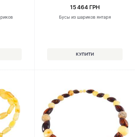
15 464 ГРН
ариков
Бусы из шариков янтаря