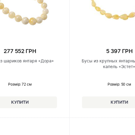
277 552 ГРН
5 397 ГРН
з шариков янтаря «Дора»
Бусы из крупных янтарн
капель «Эстет
Розмір
: 72 см
Розмір
: 50 см