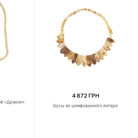
4 872 ГРН
ой «Дракон»
Бусы из шлифованного янтаря