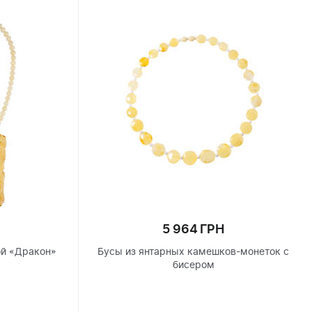
5 964 ГРН
ой «Дракон»
Бусы из янтарных камешков-монеток с
бисером