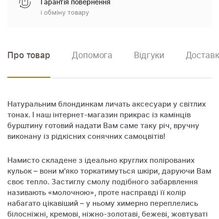
Гарантія повернення
і обміну товару
Про товар
Допомога
Відгуки
Доставк
Натуральним блондинкам личать аксесуари у світлих
тонах. І наш інтернет-магазин прикрас із камінців
бурштину готовий надати Вам саме таку річ, вручну
виконану із рідкісних сонячних самоцвітів!
Намисто складене з ідеально круглих полірованих
кульок – вони м'яко торкатимуться шкіри, даруючи Вам
своє тепло. Застиглу смолу подібного забарвлення
називають «молочною», проте насправді її колір
набагато цікавіший – у ньому химерно переплелись
білосніжні, кремові, ніжно-золотаві, бежеві, жовтуваті