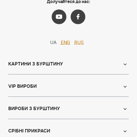
Долучайтеся до нас:
UA
ENG
RUS
КАРТИНИ З БУРШТИНУ
Православні ікони
Іменні ікони
VIP ВИРОБИ
Католицькі ікони
Сувеніри
Панно
Ікони з пластин
ВИРОБИ З БУРШТИНУ
Портрет
Лампи
Намисто з бурштину
Пейзаж
Браслети
СРІБНІ ПРИКРАСИ
Натюрморт