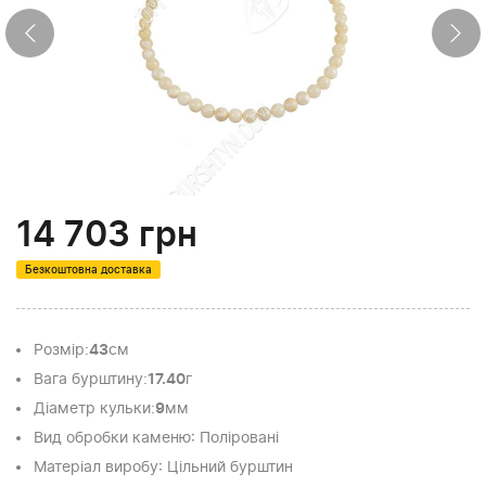
14 703
грн
Безкоштовна доставка
Розмір
:
43
см
Вага бурштину
:
17.40
г
Діаметр кульки
:
9
мм
Вид обробки каменю
: Поліровані
Матеріал виробу
: Цільний бурштин