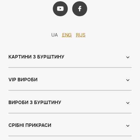
UA
ENG
RUS
КАРТИНИ З БУРШТИНУ
Православні ікони
Іменні ікони
VIP ВИРОБИ
Католицькі ікони
Сувеніри
Панно
Ікони з пластин
ВИРОБИ З БУРШТИНУ
Портрет
Лампи
Намисто з бурштину
Пейзаж
Браслети
СРІБНІ ПРИКРАСИ
Натюрморт
Броші
Мисливська тема
Сережки з бурштином