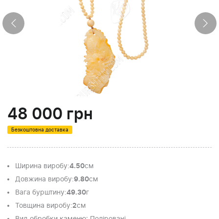
48 000
грн
Безкоштовна доставка
Ширина виробу
:
4.50
см
Довжина виробу
:
9.80
см
Вага бурштину
:
49.30
г
Товщина виробу
:
2
см