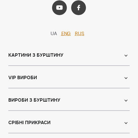
UA
ENG
RUS
КАРТИНИ З БУРШТИНУ
Православні ікони
Іменні ікони
VIP ВИРОБИ
Католицькі ікони
Сувеніри
Панно
Ікони з пластин
ВИРОБИ З БУРШТИНУ
Портрет
Лампи
Намисто з бурштину
Пейзаж
Браслети
СРІБНІ ПРИКРАСИ
Натюрморт
Броші
Мисливська тема
Сережки з бурштином