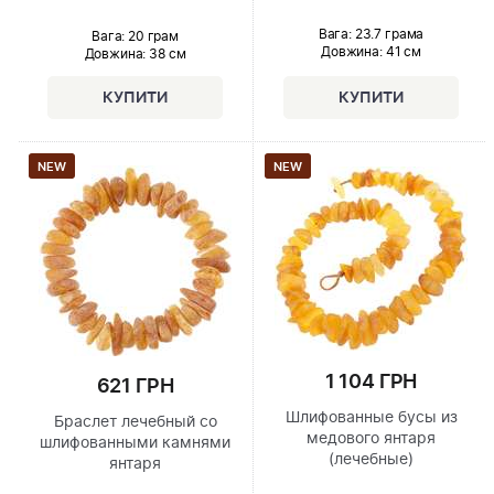
Вага: 23.7 грама
Вага: 20 грам
Довжина:
41 см
Довжина:
38 см
NEW
NEW
1 104 ГРН
621 ГРН
Шлифованные бусы из
Браслет лечебный со
медового янтаря
шлифованными камнями
(лечебные)
янтаря