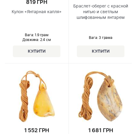
819 ГРН
Браслет-оберег с красной
Кулон «Янтарная капля»
нитью и светлым
шлифованным янтарем
Вага: 1.9 грам
Вага: 3 грама
Довжина:
2.4 см
1 552 ГРН
1 681 ГРН