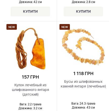
Довжина:
42 см
Довжина:
2.8 см
NEW
NEW
1 118 ГРН
157 ГРН
Бусы из шлифованных
Кулон лечебный из
камней янтаря (лечебные)
шлифованного янтаря
(детский)
Вага: 24.3 грама
Вага: 2.2 грама
Довжина:
43 см
Довжина:
3.2 см