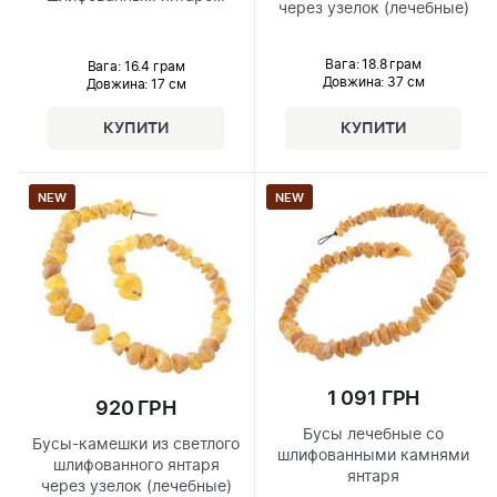
через узелок (лечебные)
Вага: 18.8 грам
Вага: 16.4 грам
Довжина:
37 см
Довжина:
17 см
NEW
NEW
1 091 ГРН
920 ГРН
Бусы лечебные со
Бусы-камешки из светлого
шлифованными камнями
шлифованного янтаря
янтаря
через узелок (лечебные)