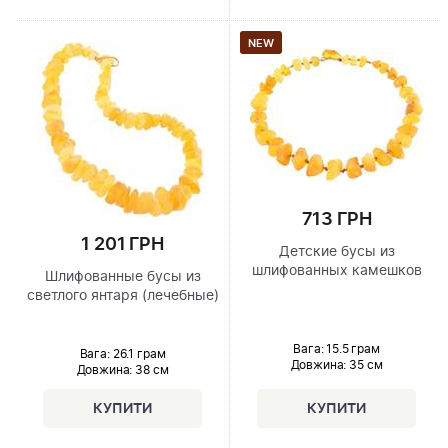
NEW
713 ГРН
1 201 ГРН
Детские бусы из
шлифованных камешков
Шлифованные бусы из
светлого янтаря (лечебные)
Вага: 15.5 грам
Вага: 26.1 грам
Довжина:
35 см
Довжина:
38 см