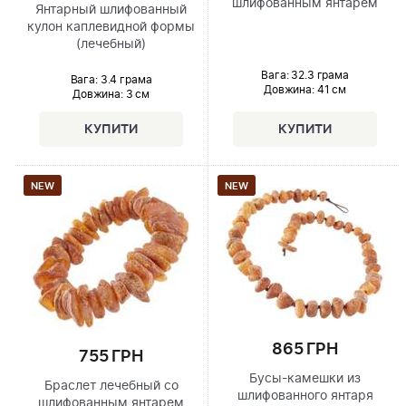
шлифованным янтарем
Янтарный шлифованный
кулон каплевидной формы
(лечебный)
Вага: 32.3 грама
Вага: 3.4 грама
Довжина:
41 см
Довжина:
3 см
NEW
NEW
865 ГРН
755 ГРН
Бусы-камешки из
Браслет лечебный со
шлифованного янтаря
шлифованным янтарем