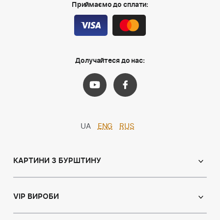
Приймаємо до сплати:
Долучайтеся до нас:
UA
ENG
RUS
КАРТИНИ З БУРШТИНУ
Православні ікони
Іменні ікони
VIP ВИРОБИ
Католицькі ікони
Сувеніри