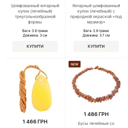
Шлифованный янтарный
Янтарный шлифованный
кулон (лечебный)
кулон (лечебный) с
треугольнообразной
природной окраской «под
формы
мрамор»
Вага: 3.6 грама
Вага: 3.9 грама
Довжина:
3 см
Довжина:
3.7 см
NEW
1 486 ГРН
1 466 ГРН
Бусы лечебные со