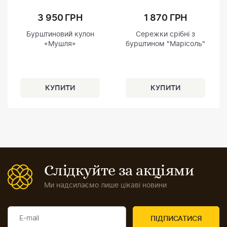
3 950 ГРН
1 870 ГРН
Бурштиновий кулон
Сережки срібні з
«Мушля»
бурштином "Марісоль"
Слідкуйте за акціями
Ми надсилаємо лише цікаві новини