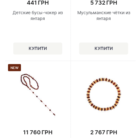
441 ГРН
5 732 ГРН
Детские бусы-чокер из
Мусульманские чётки из
янтаря
янтаря
NEW
11 760 ГРН
2 767 ГРН