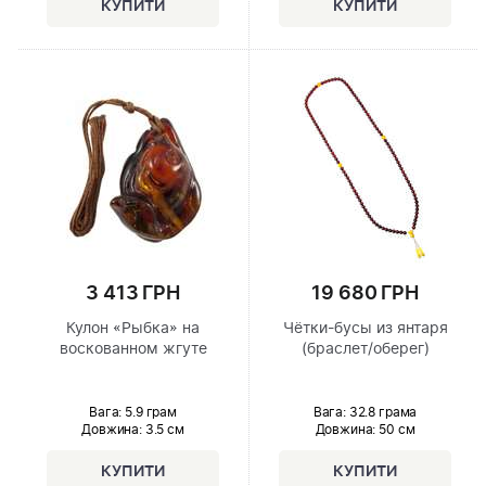
3 413 ГРН
19 680 ГРН
Кулон «Рыбка» на
Чётки-бусы из янтаря
воскованном жгуте
(браслет/оберег)
Вага: 5.9 грам
Вага: 32.8 грама
Довжина:
3.5 см
Довжина:
50 см