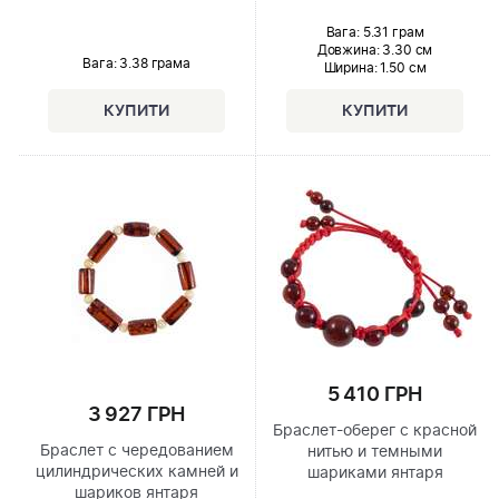
Вага: 5.31 грам
Довжина:
3.30 см
Вага: 3.38 грама
Ширина
: 1.50 см
5 410 ГРН
3 927 ГРН
Браслет-оберег с красной
Браслет с чередованием
нитью и темными
цилиндрических камней и
шариками янтаря
шариков янтаря