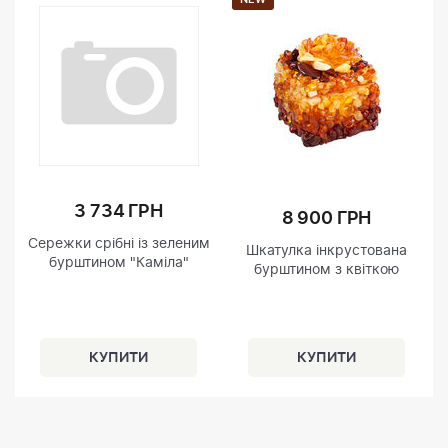
3 734 ГРН
8 900 ГРН
Сережки срібні із зеленим
Шкатулка інкрустована
бурштином "Каміла"
бурштином з квіткою