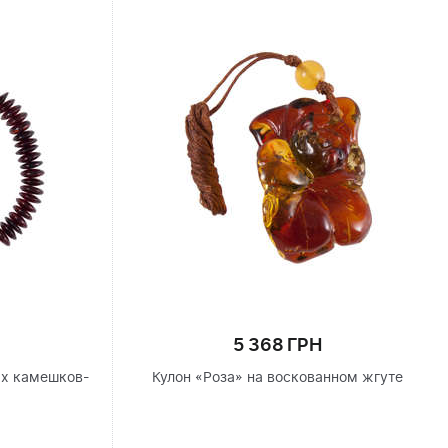
5 368 ГРН
ых камешков-
Кулон «Роза» на воскованном жгуте