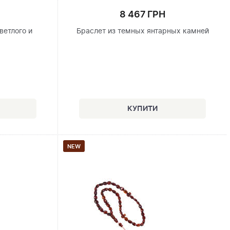
8 467 ГРН
ветлого и
Браслет из темных янтарных камней
я
NEW