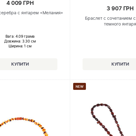
4 009 ГРН
3 907 ГРН
 серебра с янтарем «Мелания»
Браслет с сочетанием с
темного янтар
Вага: 4.09 грама
Довжина:
3.30 см
Ширина
: 1 см
NEW