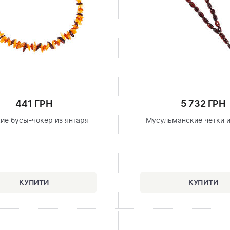
441 ГРН
5 732 ГРН
ие бусы-чокер из янтаря
Мусульманские чётки и