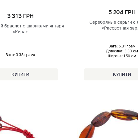
5 204 ГРН
3 313 ГРН
Серебряные серьги с 
й браслет с шариками янтаря
«Рассветная зар
«Кира»
Вага: 5.31 грам
Довжина:
3.30 см
Вага: 3.38 грама
Ширина
: 1.50 см