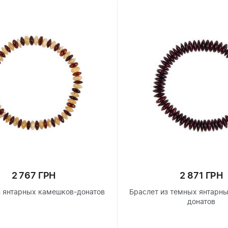
2 767 ГРН
2 871 ГРН
з янтарных камешков-донатов
Браслет из темных янтарн
донатов