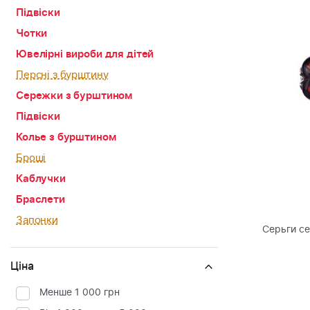
Підвіски
Чотки
Ювелірні вироби для дітей
Персні з бурштину
Сережки з бурштином
Підвіски
Колье з бурштином
Броші
Каблучки
Браслети
Запонки
Серьги с
Ціна
Менше 1 000 грн