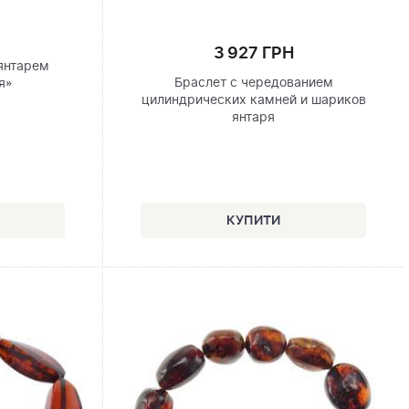
3 927 ГРН
янтарем
Браслет с чередованием
я»
цилиндрических камней и шариков
янтаря