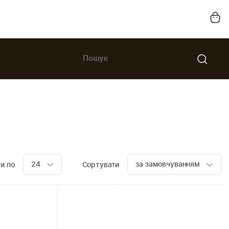
24
за замовчуванням
и по
Сортувати