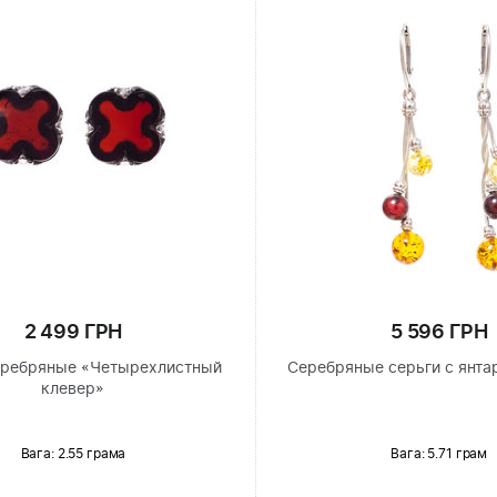
2 499 ГРН
5 596 ГРН
еребряные «Четырехлистный
Серебряные серьги с янта
клевер»
Вага: 2.55 грама
Вага: 5.71 грам