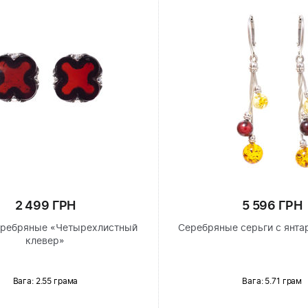
2 499 ГРН
5 596 ГРН
еребряные «Четырехлистный
Серебряные серьги с янта
клевер»
Вага: 2.55 грама
Вага: 5.71 грам