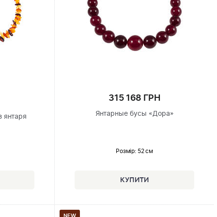
315 168 ГРН
Янтарные бусы «Дора»
з янтаря
Розмір
: 52 см
NEW