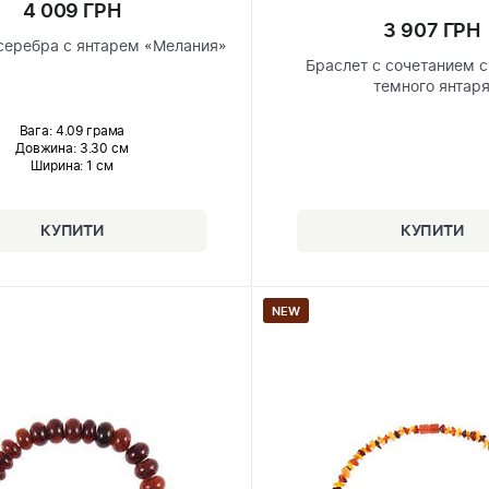
4 009 ГРН
3 907 ГРН
 серебра с янтарем «Мелания»
Браслет с сочетанием с
темного янтар
Вага: 4.09 грама
Довжина:
3.30 см
Ширина
: 1 см
NEW