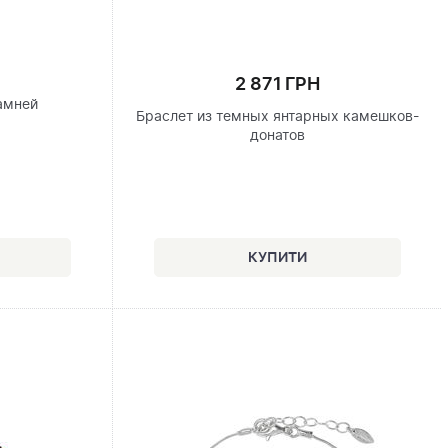
2 871 ГРН
амней
Браслет из темных янтарных камешков-
донатов