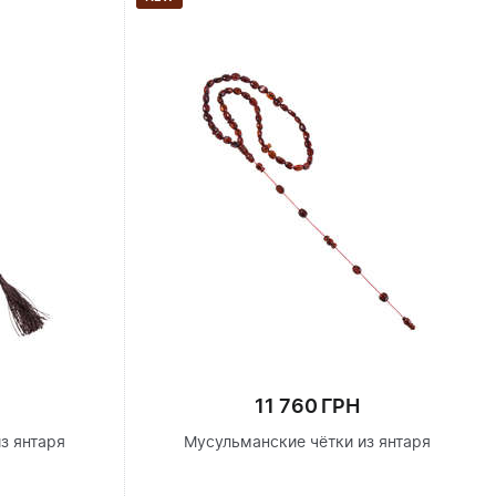
11 760 ГРН
з янтаря
Мусульманские чётки из янтаря