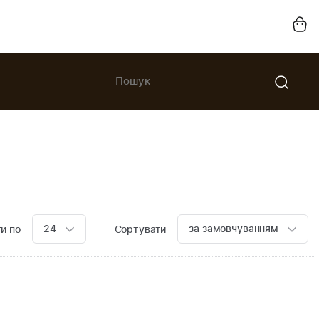
24
за замовчуванням
и по
Сортувати