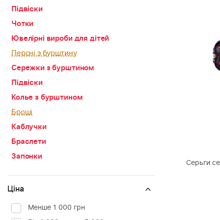
Підвіски
Чотки
Ювелірні вироби для дітей
Персні з бурштину
Сережки з бурштином
Підвіски
Колье з бурштином
Броші
Каблучки
Браслети
Запонки
Серьги с
Ціна
Менше 1 000 грн