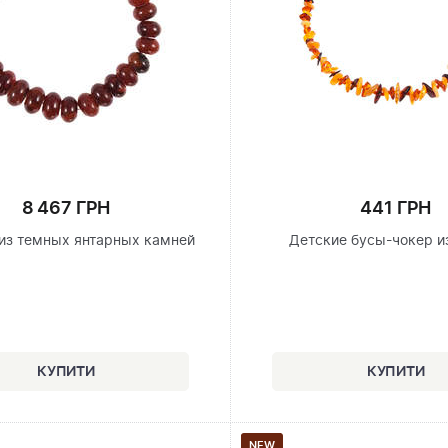
8 467 ГРН
441 ГРН
из темных янтарных камней
Детские бусы-чокер и
NEW