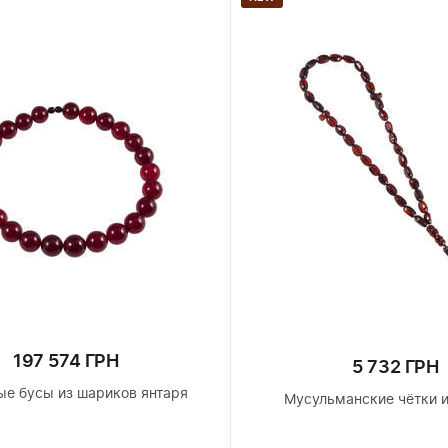
197 574 ГРН
5 732 ГРН
е бусы из шариков янтаря
Мусульманские чётки и