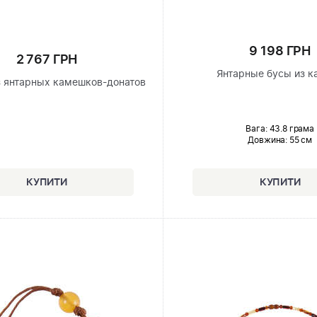
9 198 ГРН
2 767 ГРН
Янтарные бусы из к
з янтарных камешков-донатов
Вага: 43.8 грама
Довжина:
55 см