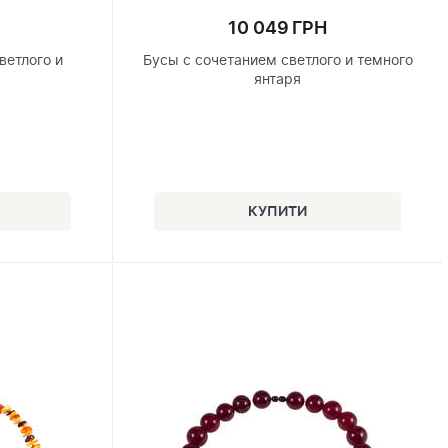
10 049 ГРН
ветлого и
Бусы с сочетанием светлого и темного
я
янтаря