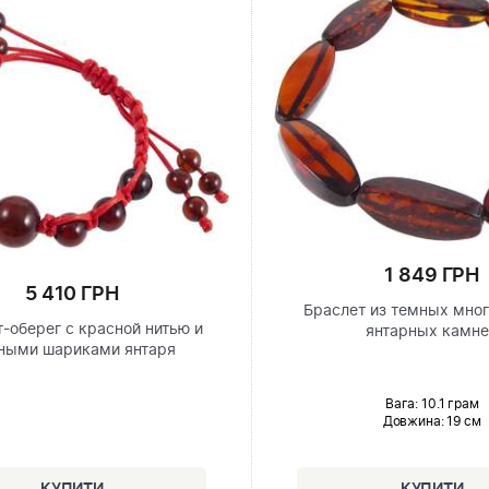
1 849 ГРН
5 410 ГРН
Браслет из темных мно
-оберег с красной нитью и
янтарных камн
ными шариками янтаря
Вага: 10.1 грам
Довжина:
19 см