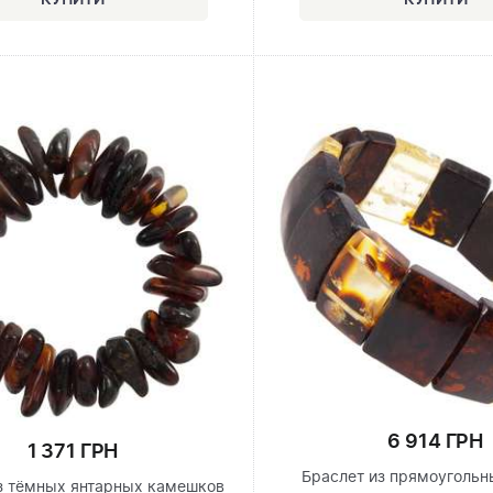
6 914 ГРН
1 371 ГРН
Браслет из прямоугольн
з тёмных янтарных камешков