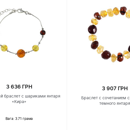
3 636 ГРН
3 907 ГРН
й браслет с шариками янтаря
Браслет с сочетанием с
«Кира»
темного янтар
Вага: 3.71 грама