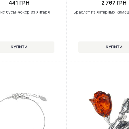
441 ГРН
2 767 ГРН
ие бусы-чокер из янтаря
Браслет из янтарных каме