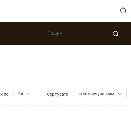
24
за замовчуванням
и по
Сортувати