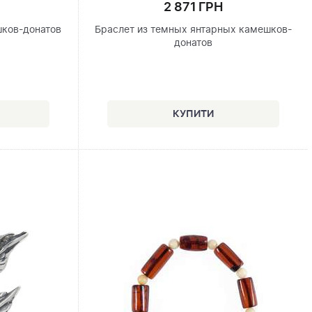
2 871 ГРН
шков-донатов
Браслет из темных янтарных камешков-
донатов