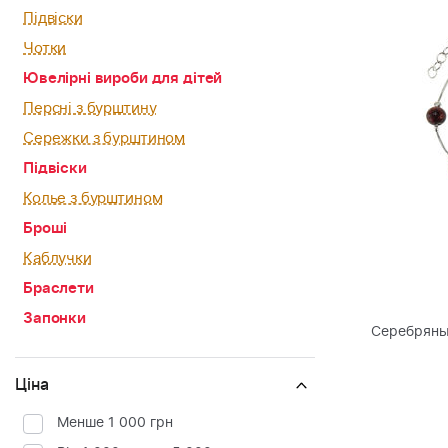
Підвіски
Чотки
Ювелірні вироби для дітей
Персні з бурштину
Сережки з бурштином
Підвіски
Колье з бурштином
Броші
Каблучки
Браслети
Запонки
Серебряны
Ціна
Менше 1 000 грн