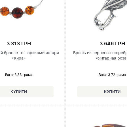
3 313 ГРН
3 646 ГРН
й браслет с шариками янтаря
Брошь из черненого сереб
«Кира»
«Янтарная роза
Вага: 3.38 грама
Вага: 3.72 грама