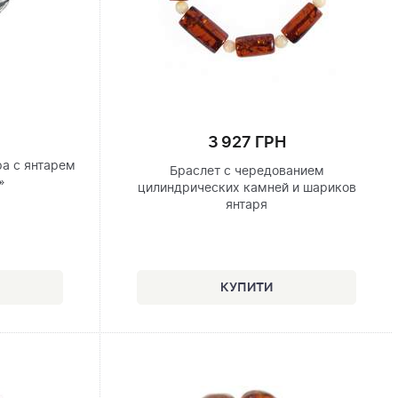
3 927 ГРН
ра с янтарем
Браслет с чередованием
»
цилиндрических камней и шариков
янтаря