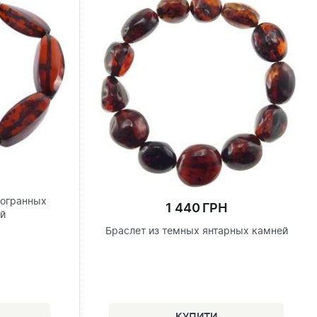
гогранных
1 440 ГРН
ей
Браслет из темных янтарных камней