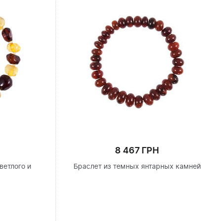
8 467 ГРН
ветлого и
Браслет из темных янтарных камней
я