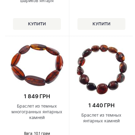
шариков янтаря
1 849 ГРН
1 440 ГРН
Браслет из темных
многогранных янтарных
Браслет из темных
камней
янтарных камней
Вага: 10.1 грам