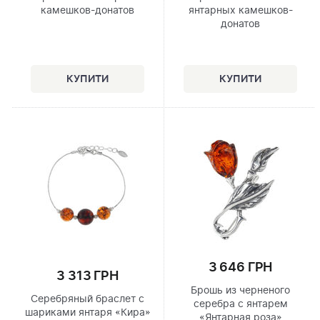
камешков-донатов
янтарных камешков-
донатов
3 646 ГРН
3 313 ГРН
Брошь из черненого
Серебряный браслет с
серебра с янтарем
шариками янтаря «Кира»
«Янтарная роза»