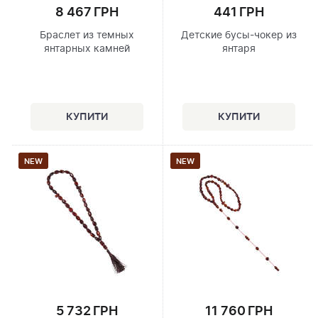
8 467 ГРН
441 ГРН
Браслет из темных
Детские бусы-чокер из
янтарных камней
янтаря
NEW
NEW
5 732 ГРН
11 760 ГРН