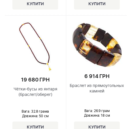
6 914 ГРН
19 680 ГРН
Браслет из прямоугольных
Чётки-бусы из янтаря
камней
(браслет/оберег)
Вага: 26.9 грам
Вага: 32.8 грама
Довжина:
18 см
Довжина:
50 см