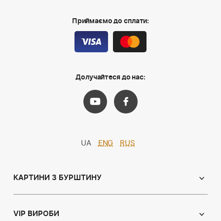
Приймаємо до сплати:
Долучайтеся до нас:
UA
ENG
RUS
КАРТИНИ З БУРШТИНУ
Православні ікони
Іменні ікони
VIP ВИРОБИ