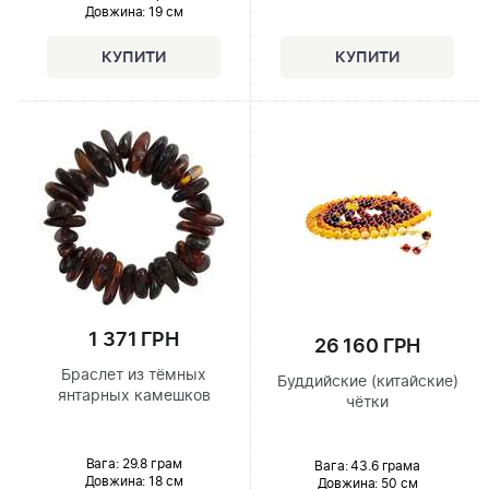
Довжина:
19 см
1 371 ГРН
26 160 ГРН
Браслет из тёмных
Буддийские (китайские)
янтарных камешков
чётки
Вага: 29.8 грам
Вага: 43.6 грама
Довжина:
18 см
Довжина:
50 см