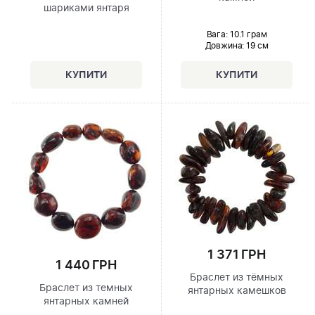
шариками янтаря
Вага: 10.1 грам
Довжина:
19 см
1 371 ГРН
1 440 ГРН
Браслет из тёмных
Браслет из темных
янтарных камешков
янтарных камней