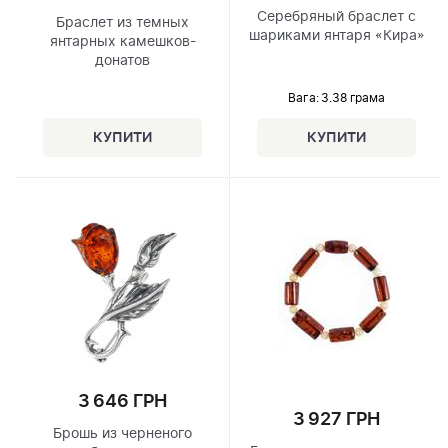
Серебряный браслет с
Браслет из темных
шариками янтаря «Кира»
янтарных камешков-
донатов
Вага: 3.38 грама
3 646 ГРН
3 927 ГРН
Брошь из черненого