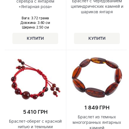
Браслет с чередованием
серебра с янтарем
цилиндрических камней и
«Янтарная роза»
шариков янтаря
Вага: 3.72 грама
Довжина:
3.60 см
Ширина
: 2.50 см
1 849 ГРН
5 410 ГРН
Браслет из темных
Браслет-оберег с красной
многогранных янтарных
нитью и темными
камней