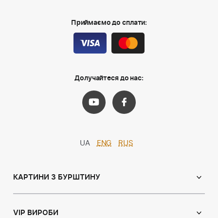
Приймаємо до сплати:
Долучайтеся до нас:
UA
ENG
RUS
КАРТИНИ З БУРШТИНУ
Православні ікони
Іменні ікони
VIP ВИРОБИ