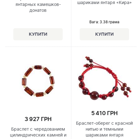
шариками янтаря «Кира»
янтарных камешков-
донатов
Вага: 3.38 грама
5 410 ГРН
3 927 ГРН
Браслет-оберег с красной
Браслет с чередованием
нитью и темными
цилиндрических камней и
шариками янтаря