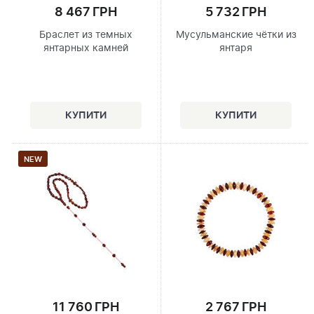
8 467 ГРН
5 732 ГРН
Браслет из темных
Мусульманские чётки из
янтарных камней
янтаря
NEW
11 760 ГРН
2 767 ГРН