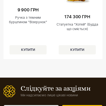
9 900 ГРН
174 300 ГРН
Ручка з темним
бурштином "Візерунок"
Статуетка "Хотей" (Будда
що сміється)
Слідкуйте за акціями
Ми надсилаємо лише цікаві новини