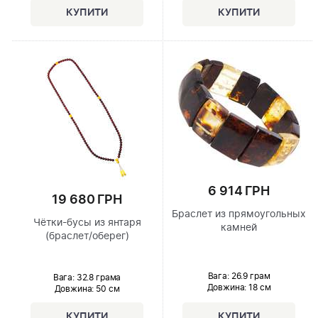
6 914 ГРН
19 680 ГРН
Браслет из прямоугольных
Чётки-бусы из янтаря
камней
(браслет/оберег)
Вага: 26.9 грам
Вага: 32.8 грама
Довжина:
18 см
Довжина:
50 см