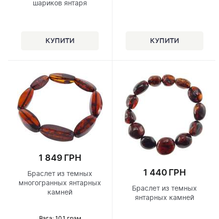
шариков янтаря
1 849 ГРН
1 440 ГРН
Браслет из темных
многогранных янтарных
Браслет из темных
камней
янтарных камней
Вага: 10.1 грам