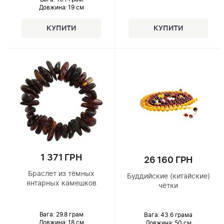
Довжина:
19 см
1 371 ГРН
26 160 ГРН
Браслет из тёмных
Буддийские (китайские)
янтарных камешков
чётки
Вага: 29.8 грам
Вага: 43.6 грама
Довжина:
18 см
Довжина:
50 см