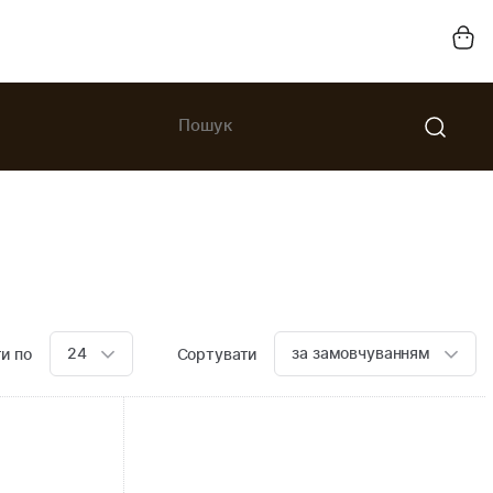
24
за замовчуванням
и по
Сортувати