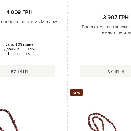
4 009 ГРН
3 907 ГРН
 серебра с янтарем «Мелания»
Браслет с сочетанием с
темного янтар
Вага: 4.09 грама
Довжина:
3.30 см
Ширина
: 1 см
NEW