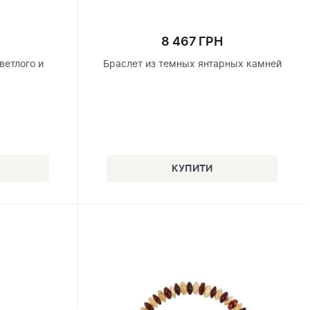
8 467 ГРН
ветлого и
Браслет из темных янтарных камней
я