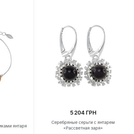
5 204 ГРН
Серебряные серьги с янтарем
иками янтаря
«Рассветная заря»