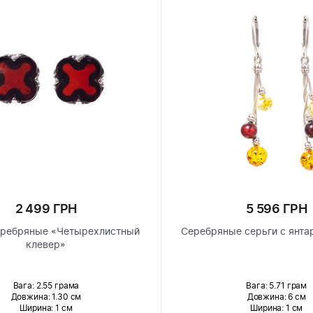
2 499 ГРН
5 596 ГРН
еребряные «Четырехлистный
Серебряные серьги с янта
клевер»
Вага: 2.55 грама
Вага: 5.71 грам
Довжина:
1.30 см
Довжина:
6 см
Ширина
: 1 см
Ширина
: 1 см