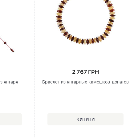
2 767 ГРН
з янтаря
Браслет из янтарных камешков-донатов