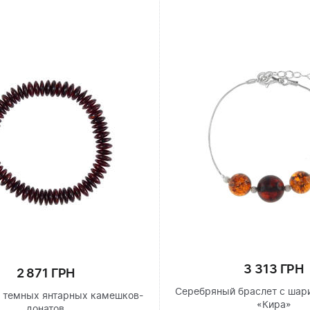
3 313 ГРН
2 871 ГРН
Серебряный браслет с шар
з темных янтарных камешков-
«Кира»
донатов