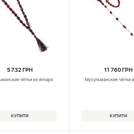
5 732 ГРН
11 760 ГРН
ьманские чётки из янтаря
Мусульманские чётки и