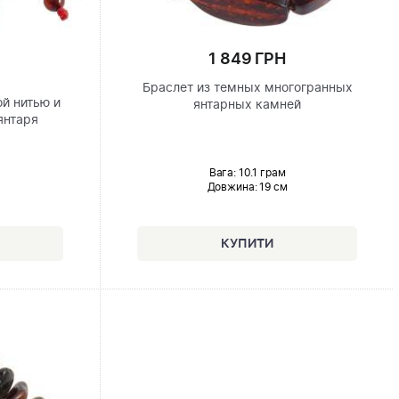
1 849 ГРН
Браслет из темных многогранных
ой нитью и
янтарных камней
янтаря
Вага: 10.1 грам
Довжина:
19 см