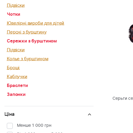
Підвіски
Чотки
Ювелірні вироби для дітей
Персні з бурштину
Сережки з бурштином
Підвіски
Колье з бурштином
Броші
Каблучки
Браслети
Запонки
Серьги с
Ціна
Менше 1 000 грн