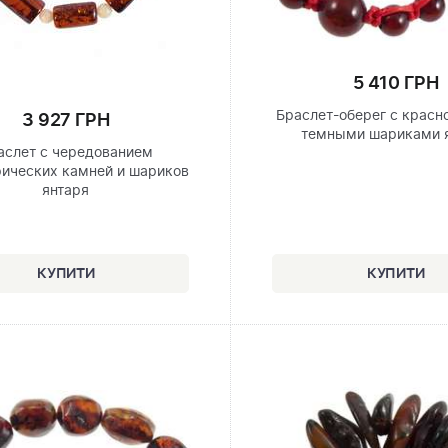
5 410 ГРН
Браслет-оберег с красн
3 927 ГРН
темными шариками 
аслет с чередованием
ических камней и шариков
янтаря