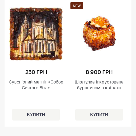
NEW
250 ГРН
8 900 ГРН
Сувенірний магніт «Собор
Шкатулка інкрустована
Святого Віта»
бурштином з квіткою