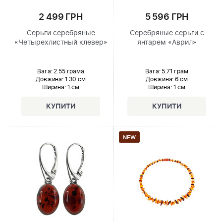
2 499 ГРН
5 596 ГРН
Серьги серебряные
Серебряные серьги с
«Четырехлистный клевер»
янтарем «Аврил»
Вага: 2.55 грама
Вага: 5.71 грам
Довжина:
1.30 см
Довжина:
6 см
Ширина
: 1 см
Ширина
: 1 см
NEW