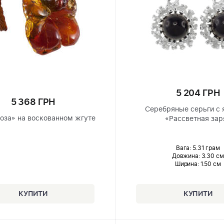
5 204 ГРН
5 368 ГРН
Серебряные серьги с 
Роза» на воскованном жгуте
«Рассветная зар
Вага: 5.31 грам
Довжина:
3.30 см
Ширина
: 1.50 см