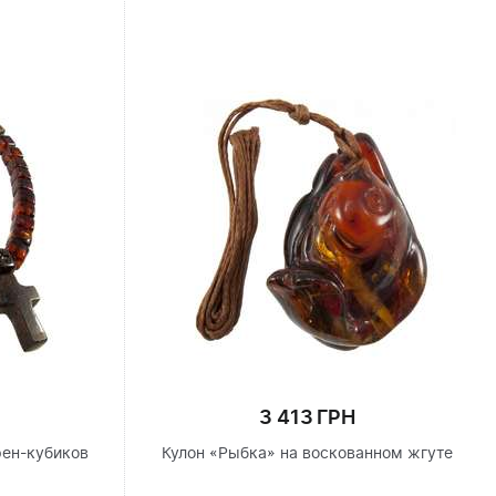
3 413 ГРН
рен-кубиков
Кулон «Рыбка» на воскованном жгуте