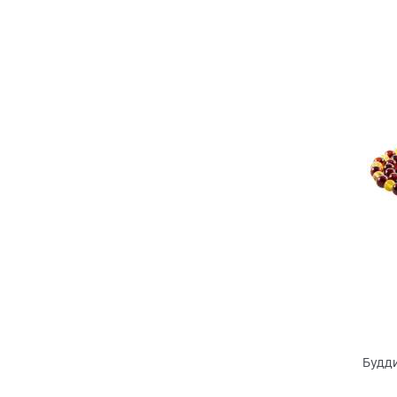
Будди