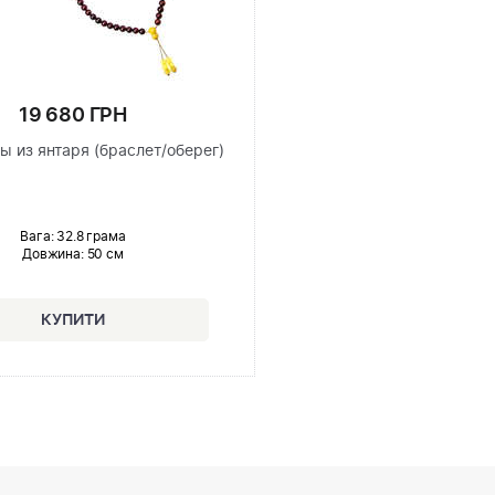
19 680 ГРН
ы из янтаря (браслет/оберег)
Вага: 32.8 грама
Довжина:
50 см