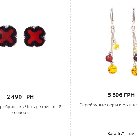
5 596 ГРН
2 499 ГРН
Серебряные серьги с янта
еребряные «Четырехлистный
клевер»
Вага: 5.71 грам