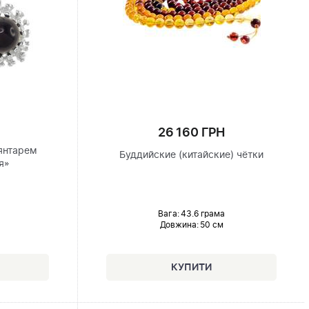
26 160 ГРН
янтарем
Буддийские (китайские) чётки
я»
Вага: 43.6 грама
Довжина:
50 см