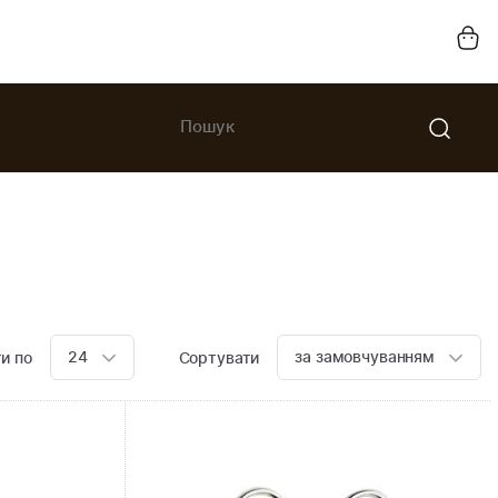
24
за замовчуванням
и по
Сортувати