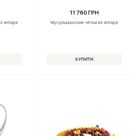
11 760 ГРН
з янтаря
Мусульманские чётки из янтаря