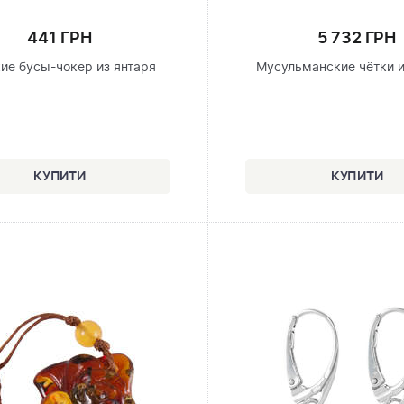
441 ГРН
5 732 ГРН
ие бусы-чокер из янтаря
Мусульманские чётки и