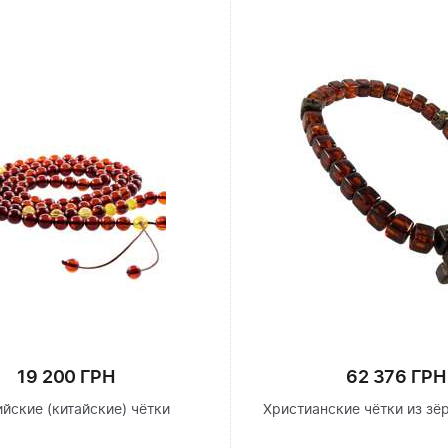
19 200 ГРН
62 376 ГРН
йские (китайские) чётки
Христианские чётки из зё