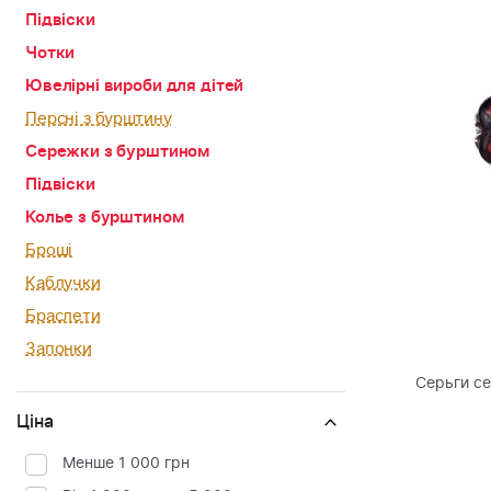
Підвіски
Чотки
Ювелірні вироби для дітей
Персні з бурштину
Сережки з бурштином
Підвіски
Колье з бурштином
Броші
Каблучки
Браслети
Запонки
Серьги с
Ціна
Менше 1 000 грн