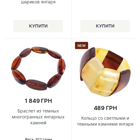
шариков янтаря
NEW
1 849 ГРН
489 ГРН
Браслет из темных
многогранных янтарных
Кольцо со светлыми и
камней
темными камнями янтаря
Вага: 10.1 грам