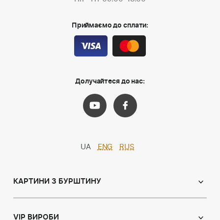
Приймаємо до сплати:
Долучайтеся до нас:
UA
ENG
RUS
КАРТИНИ З БУРШТИНУ
Православні ікони
Іменні ікони
VIP ВИРОБИ