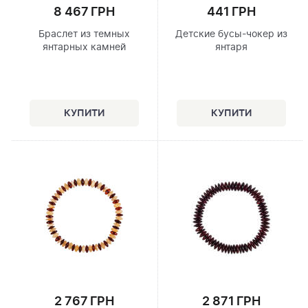
8 467 ГРН
441 ГРН
Браслет из темных
Детские бусы-чокер из
янтарных камней
янтаря
2 767 ГРН
2 871 ГРН