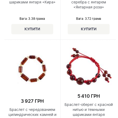
шариками янтаря «Кира»
серебра с янтарем
«Янтарная роза»
Вага: 3.38 грама
Вага: 3.72 грама
5 410 ГРН
3 927 ГРН
Браслет-оберег с красной
Браслет с чередованием
нитью и темными
цилиндрических камней и
шариками янтаря