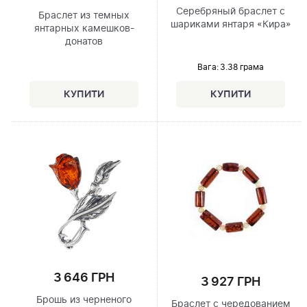
Серебряный браслет с
Браслет из темных
шариками янтаря «Кира»
янтарных камешков-
донатов
Вага: 3.38 грама
3 646 ГРН
3 927 ГРН
Брошь из черненого
Браслет с чередованием