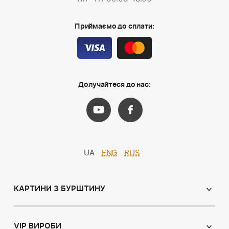
Приймаємо до сплати:
Долучайтеся до нас:
UA
ENG
RUS
КАРТИНИ З БУРШТИНУ
Православні ікони
Іменні ікони
VIP ВИРОБИ