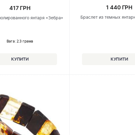
1 440 ГРН
417 ГРН
Браслет из темных янтар
полированного янтаря «Зебра»
Вага: 2.3 грама