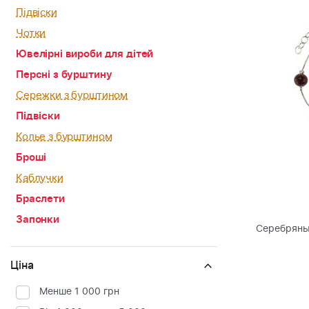
Підвіски
Чотки
Ювелірні вироби для дітей
Персні з бурштину
Сережки з бурштином
Підвіски
Колье з бурштином
Броші
Каблучки
Браслети
Запонки
Серебряны
Ціна
Менше 1 000 грн