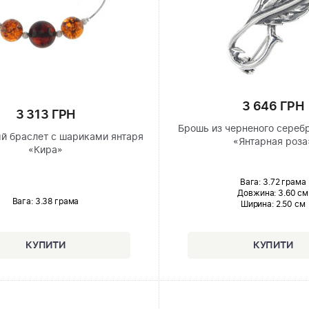
3 646 ГРН
3 313 ГРН
Брошь из черненого сереб
й браслет с шариками янтаря
«Янтарная роза
«Кира»
Вага: 3.72 грама
Довжина:
3.60 см
Вага: 3.38 грама
Ширина
: 2.50 см