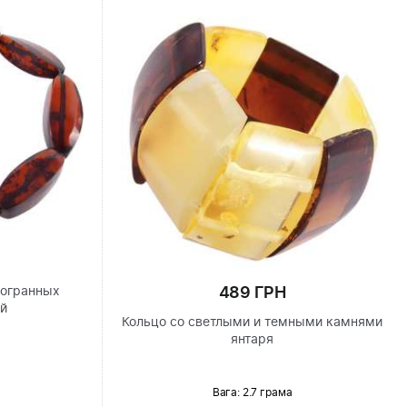
489 ГРН
гогранных
ей
Кольцо со светлыми и темными камнями
янтаря
Вага: 2.7 грама