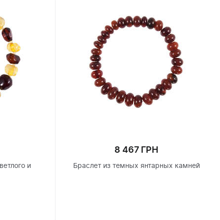
8 467 ГРН
ветлого и
Браслет из темных янтарных камней
я