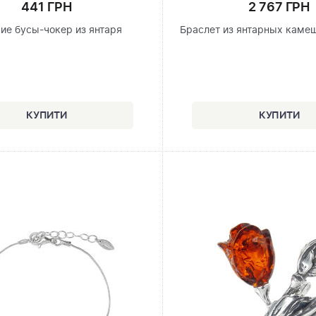
441 ГРН
2 767 ГРН
ие бусы-чокер из янтаря
Браслет из янтарных каме