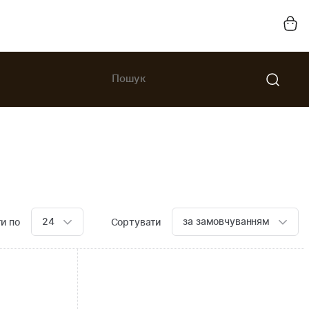
24
за замовчуванням
и по
Сортувати