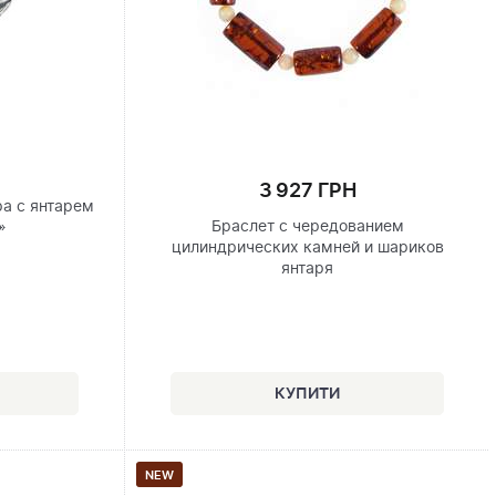
3 927 ГРН
ра с янтарем
Браслет с чередованием
»
цилиндрических камней и шариков
янтаря
NEW