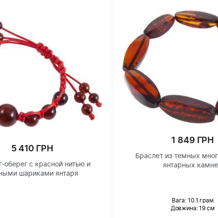
1 849 ГРН
5 410 ГРН
Браслет из темных мно
-оберег с красной нитью и
янтарных камн
ными шариками янтаря
Вага: 10.1 грам
Довжина:
19 см