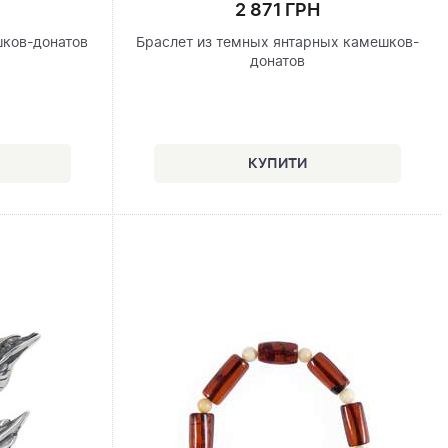
2 871 ГРН
шков-донатов
Браслет из темных янтарных камешков-
донатов