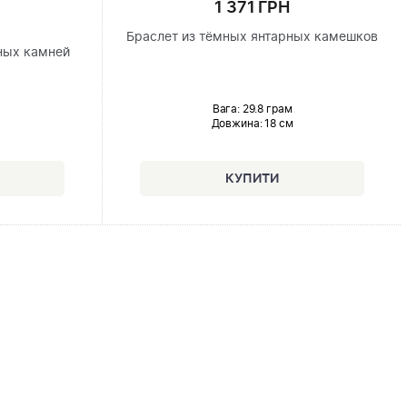
1 371 ГРН
Браслет из тёмных янтарных камешков
ных камней
Вага: 29.8 грам
Довжина:
18 см