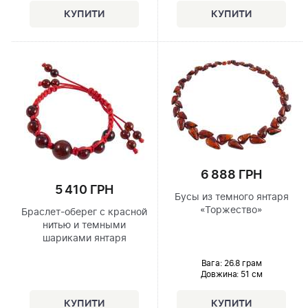
6 888 ГРН
5 410 ГРН
Бусы из темного янтаря
«Торжество»
Браслет-оберег с красной
нитью и темными
шариками янтаря
Вага: 26.8 грам
Довжина:
51 см