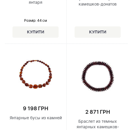
янтаря
камешков-донатов
Розмір
: 44 см
9 198 ГРН
2 871 ГРН
Янтарные бусы из камней
Браслет из темных
янтарных камешков-