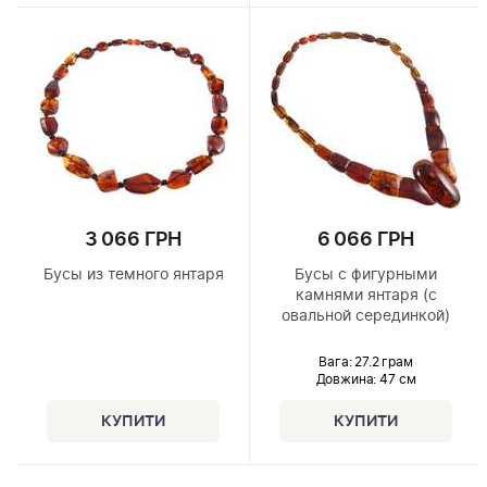
6 066 ГРН
3 066 ГРН
Бусы с фигурными
Бусы из темного янтаря
камнями янтаря (с
овальной серединкой)
Вага: 27.2 грам
Довжина:
47 см