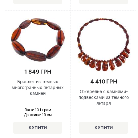
1 849 ГРН
4 410 ГРН
Браслет из темных
многогранных янтарных
Ожерелье с камнями-
камней
подвесками из темного
янтаря
Вага: 10.1 грам
Довжина:
19 см