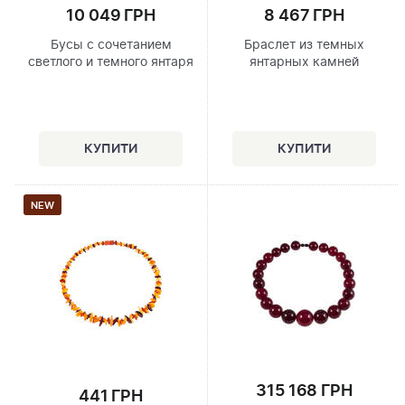
10 049 ГРН
8 467 ГРН
Бусы с сочетанием
Браслет из темных
светлого и темного янтаря
янтарных камней
NEW
315 168 ГРН
441 ГРН