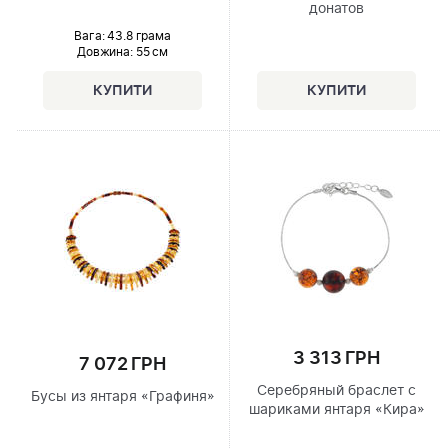
донатов
Вага: 43.8 грама
Довжина:
55 см
3 313 ГРН
7 072 ГРН
Серебряный браслет с
Бусы из янтаря «Графиня»
шариками янтаря «Кира»