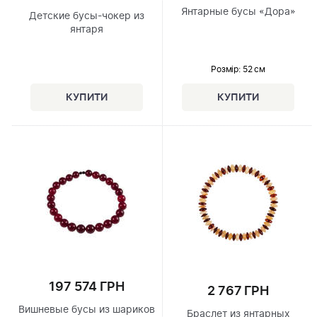
Янтарные бусы «Дора»
Детские бусы-чокер из
янтаря
Розмір
: 52 см
197 574 ГРН
2 767 ГРН
Вишневые бусы из шариков
Браслет из янтарных