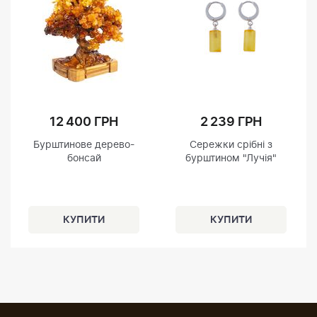
12 400 ГРН
2 239 ГРН
Бурштинове дерево-
Сережки срібні з
бонсай
бурштином "Лучія"