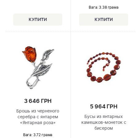
Вага: 3.38 грама
3 646 ГРН
5 964 ГРН
Брошь из черненого
Бусы из янтарных
серебра с янтарем
камешков-монеток с
«Янтарная роза»
бисером
Вага: 3.72 грама