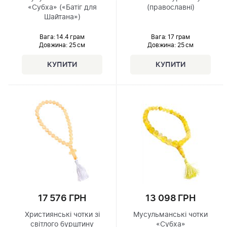
«Субха» («Батіг для
(православні)
Шайтана»)
Вага: 14.4 грам
Вага: 17 грам
Довжина:
25 см
Довжина:
25 см
17 576 ГРН
13 098 ГРН
Християнські чотки зі
Мусульманські чотки
світлого бурштину
«Субха»