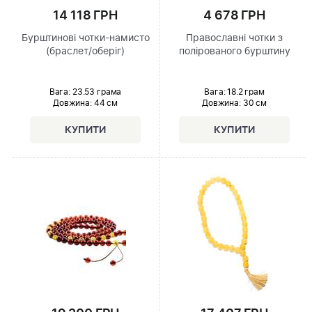
14 118 ГРН
4 678 ГРН
Бурштинові чотки-намисто
Православні чотки з
(браслет/оберіг)
полірованого бурштину
Вага: 23.53 грама
Вага: 18.2 грам
Довжина:
44 см
Довжина:
30 см