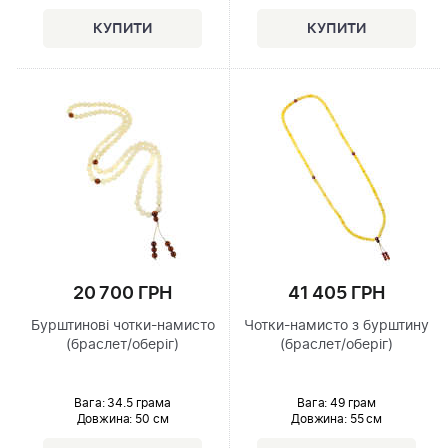
20 700 ГРН
41 405 ГРН
Бурштинові чотки-намисто
Чотки-намисто з бурштину
(браслет/оберіг)
(браслет/оберіг)
Вага: 34.5 грама
Вага: 49 грам
Довжина:
50 см
Довжина:
55 см