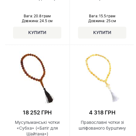
Вага: 20.8 грам
Вага: 15.5 грам
Довжина:
24.5 см
Довжина:
25 см
18 252 ГРН
4 318 ГРН
Мусульманські чотки
Православні чотки зі
«Субха» («Батіг для
шліфованого бурштину
Шайтана»)