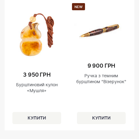
NEW
9 900 ГРН
3 950 ГРН
Ручка з темним
бурштином "Візерунок"
Бурштиновий кулон
«Мушля»