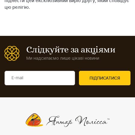
піднести цей ексклюзивний виріб другу, який сповідує
цю релігію.
Слідкуйте за акціями
Ми надсилаємо лише цікаві новини