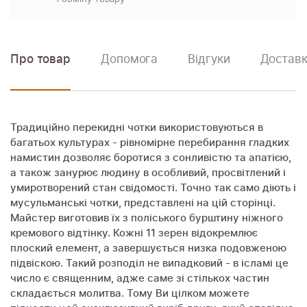
Про товар
Допомога
Відгуки
Доставк
Традиційно перекидні чотки використовуються в
багатьох культурах - рівномірне перебирання гладких
намистин дозволяє боротися з сонливістю та апатією,
а також занурює людину в особливий, просвітлений і
умиротворений стан свідомості. Точно так само діють і
мусульманські чотки, представлені на цій сторінці.
Майстер виготовив їх з поліського бурштину ніжного
кремового відтінку. Кожні 11 зерен відокремлює
плоский елемент, а завершується низка подовженою
підвіскою. Такий розподіл не випадковий - в ісламі це
число є священним, адже саме зі стількох частин
складається молитва. Тому Ви цілком можете