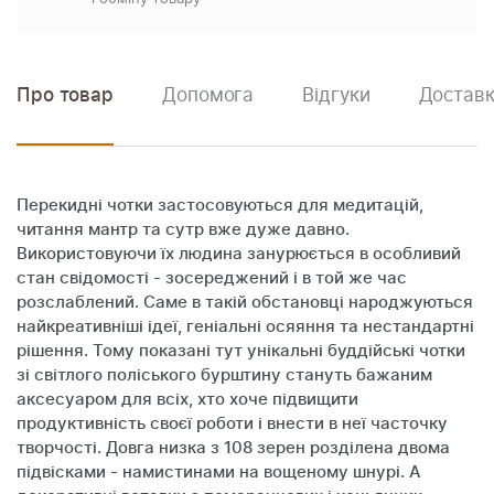
Про товар
Допомога
Відгуки
Доставк
Перекидні чотки застосовуються для медитацій,
читання мантр та сутр вже дуже давно.
Використовуючи їх людина занурюється в особливий
стан свідомості - зосереджений і в той же час
розслаблений. Саме в такій обстановці народжуються
найкреативніші ідеї, геніальні осяяння та нестандартні
рішення. Тому показані тут унікальні буддійські чотки
зі світлого поліського бурштину стануть бажаним
аксесуаром для всіх, хто хоче підвищити
продуктивність своєї роботи і внести в неї часточку
творчості. Довга низка з 108 зерен розділена двома
підвісками - намистинами на вощеному шнурі. А