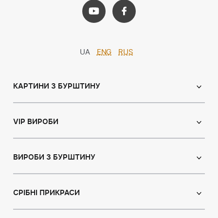
UA
ENG
RUS
КАРТИНИ З БУРШТИНУ
Православні ікони
Іменні ікони
VIP ВИРОБИ
Католицькі ікони
Сувеніри
Панно
Ікони з пластин
ВИРОБИ З БУРШТИНУ
Портрет
Лампи
Намисто з бурштину
Пейзаж
Браслети
СРІБНІ ПРИКРАСИ
Натюрморт
Броші
Мисливська тема
Сережки з бурштином