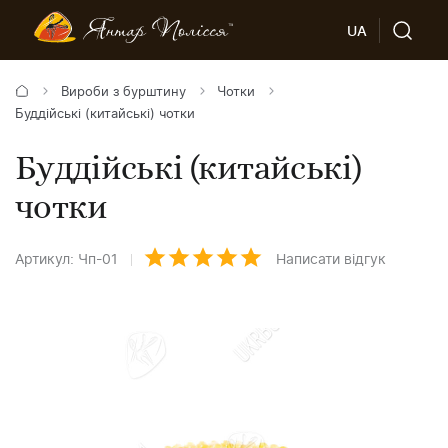
UA
Вироби з бурштину
Чотки
Буддійські (китайські) чотки
Буддійські (китайські)
чотки
Артикул: Чп-01
Написати відгук