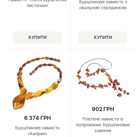
Намисто «Світлі бурштинові
Бурштинове намисто з
листочки»
овальною серединкою
902 ГРН
6 374 ГРН
Плетене намисто із
полірованих бурштинових
Бурштинове намисто
каменів
«Каприз»