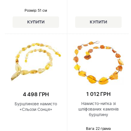
Розмір
: 51 см
1 012 ГРН
4 498 ГРН
Намисто-нитка зі
Бурштинове намисто
шліфованих каменів
«Сльози Сонця»
бурштину
Вага: 22 грама