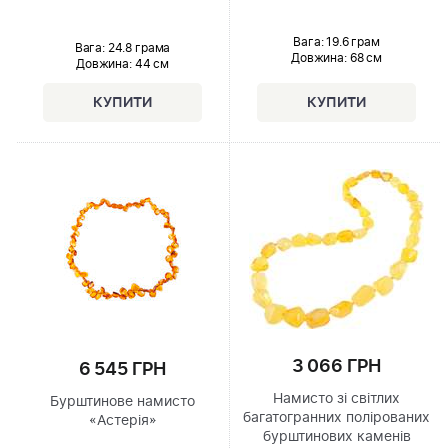
Вага: 19.6 грам
Вага: 24.8 грама
Довжина:
68 см
Довжина:
44 см
3 066 ГРН
6 545 ГРН
Намисто зі світлих
Бурштинове намисто
багатогранних полірованих
«Астерія»
бурштинових каменів