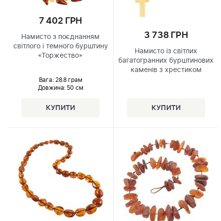
7 402 ГРН
3 738 ГРН
Намисто з поєднанням
світлого і темного бурштину
Намисто із світлих
«Торжество»
багатогранних бурштинових
каменів з хрестиком
Вага: 28.8 грам
Довжина:
50 см