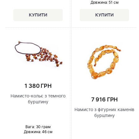
Довжина:
51 см
1 380 ГРН
Намисто-кольє з темного
7 916 ГРН
бурштину
Намисто з фігурних каменів
бурштину
Вага: 30 грам
Довжина:
46 см