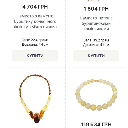
4 704 ГРН
1 804 ГРН
Намисто з каменів
Намисто-нитка з
бурштину коньячного
бурштиновими
відтінку «М'ята вишня»
камінчиками
Вага: 22.4 грама
Вага: 39.2 грам
Довжина:
44 см
Довжина:
41 см
119 634 ГРН