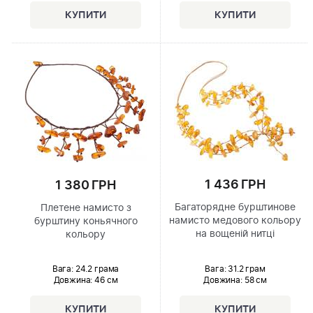
1 436 ГРН
1 380 ГРН
Багаторядне бурштинове
Плетене намисто з
намисто медового кольору
бурштину коньячного
на вощеній нитці
кольору
Вага: 31.2 грам
Вага: 24.2 грама
Довжина:
58 см
Довжина:
46 см