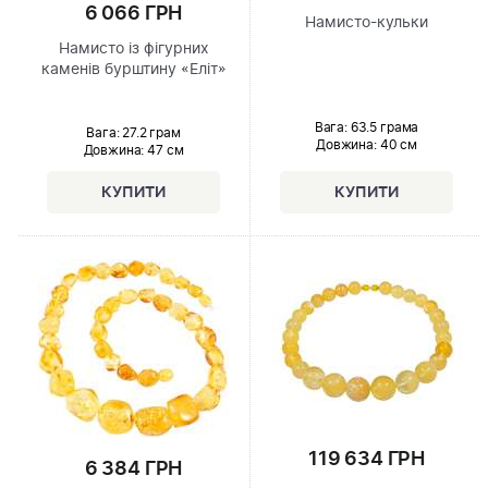
6 066 ГРН
Намисто-кульки
Намисто із фігурних
каменів бурштину «Еліт»
Вага: 63.5 грама
Вага: 27.2 грам
Довжина:
40 см
Довжина:
47 см
119 634 ГРН
6 384 ГРН