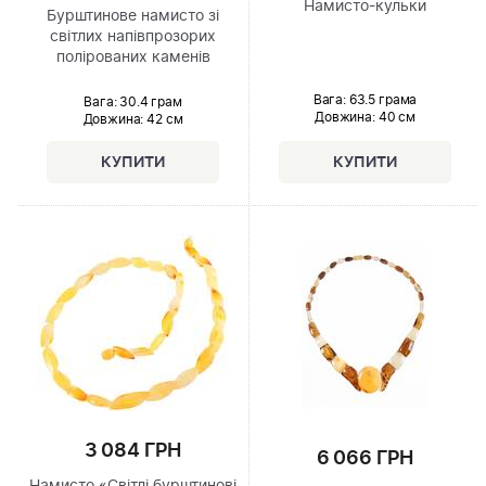
Намисто-кульки
Бурштинове намисто зі
світлих напівпрозорих
полірованих каменів
Вага: 63.5 грама
Вага: 30.4 грам
Довжина:
40 см
Довжина:
42 см
3 084 ГРН
6 066 ГРН