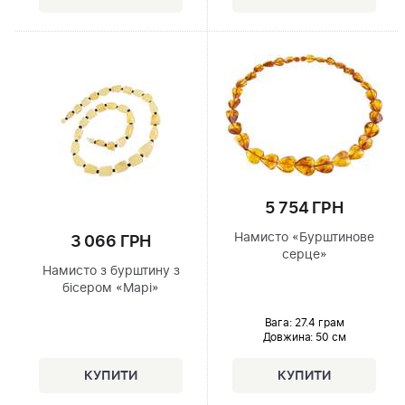
5 754 ГРН
Намисто «Бурштинове
3 066 ГРН
серце»
Намисто з бурштину з
бісером «Марі»
Вага: 27.4 грам
Довжина:
50 см