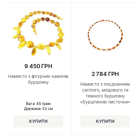
9 450 ГРН
2 784 ГРН
Намисто з фігурних каменів
бурштину
Намисто з поєднанням
світлого, медового та
темного бурштину
«Бурштинові листочки»
Вага: 45 грам
Довжина:
53 см