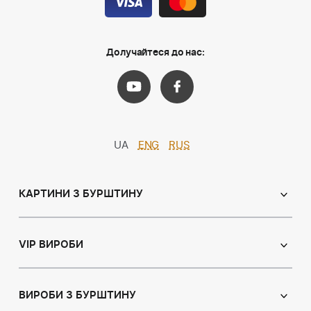
Долучайтеся до нас:
UA
ENG
RUS
КАРТИНИ З БУРШТИНУ
Православні ікони
Іменні ікони
VIP ВИРОБИ
Католицькі ікони
Сувеніри
Панно
Ікони з пластин
ВИРОБИ З БУРШТИНУ
Портрет