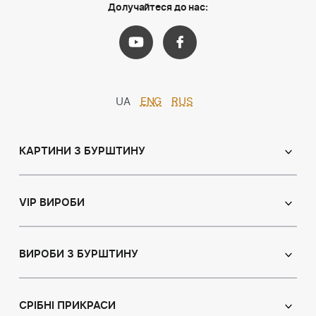
Долучайтеся до нас:
UA
ENG
RUS
КАРТИНИ З БУРШТИНУ
Православні ікони
Іменні ікони
VIP ВИРОБИ
Католицькі ікони
Сувеніри
Панно
Ікони з пластин
ВИРОБИ З БУРШТИНУ
Портрет
Лампи
Намисто з бурштину
Пейзаж
Браслети
СРІБНІ ПРИКРАСИ
Натюрморт