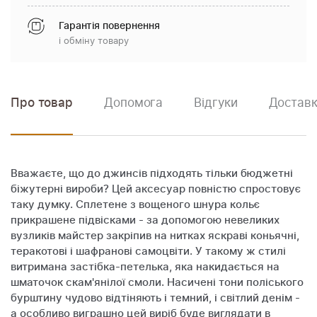
Гарантія повернення
і обміну товару
Про товар
Допомога
Відгуки
Доставк
Вважаєте, що до джинсів підходять тільки бюджетні
біжутерні вироби? Цей аксесуар повністю спростовує
таку думку. Сплетене з вощеного шнура кольє
прикрашене підвісками - за допомогою невеликих
вузликів майстер закріпив на нитках яскраві коньячні,
теракотові і шафранові самоцвіти. У такому ж стилі
витримана застібка-петелька, яка накидається на
шматочок скам'янілої смоли. Насичені тони поліського
бурштину чудово відтіняють і темний, і світлий денім -
а особливо виграшно цей виріб буде виглядати в